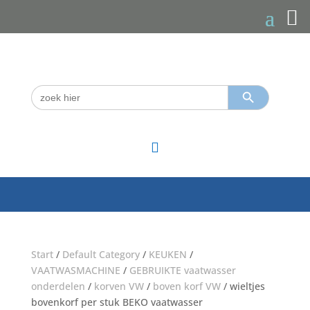
Zoekknop
Zoek
naar:

Start
/
Default Category
/
KEUKEN
/
VAATWASMACHINE
/
GEBRUIKTE vaatwasser
onderdelen
/
korven VW
/
boven korf VW
/ wieltjes
bovenkorf per stuk BEKO vaatwasser