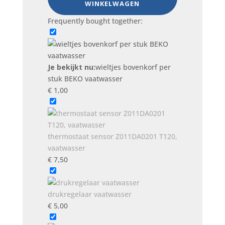
WINKELWAGEN
vaatwasser
Frequently bought together:
aantal
Je bekijkt nu:
wieltjes bovenkorf per
stuk BEKO vaatwasser
€
1,00
thermostaat sensor Z011DA0201 T120,
vaatwasser
€
7,50
drukregelaar vaatwasser
€
5,00