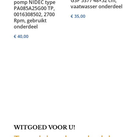
GSF 5377 48×52 cm,
pomp NIDEC type
vaatwasser onderdeel
PA085A25G00 TP,
0016308502, 2700
€
35,00
Rpm, gebruikt
onderdeel
€
40,00
WITGOED VOOR U!