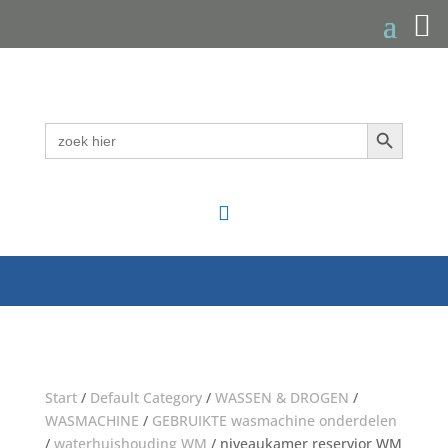
Zoekknop
Zoek
naar:

Start
/
Default Category
/
WASSEN & DROGEN
/
WASMACHINE
/
GEBRUIKTE wasmachine onderdelen
/
waterhuishouding WM
/ niveaukamer reservior WM