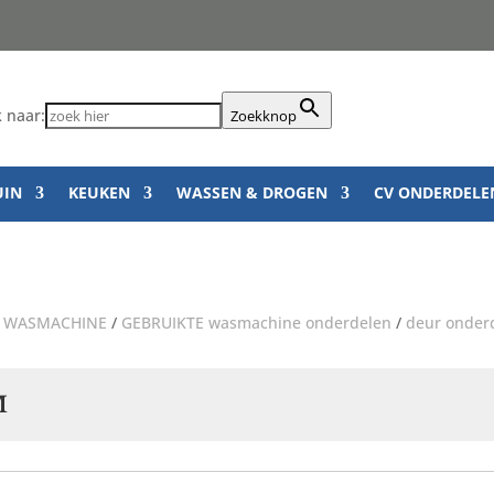
 naar:
Zoekknop
UIN
KEUKEN
WASSEN & DROGEN
CV ONDERDELE
/
WASMACHINE
/
GEBRUIKTE wasmachine onderdelen
/
deur onde
M