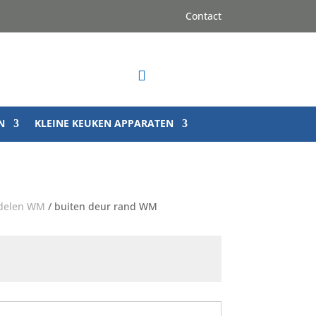
Contact

N
KLEINE KEUKEN APPARATEN
rdelen WM
/ buiten deur rand WM