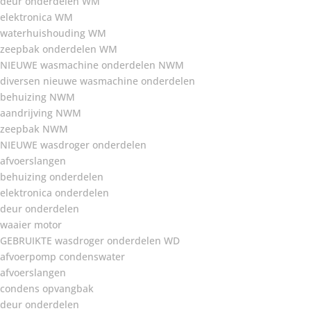
deur onderdelen WM
elektronica WM
waterhuishouding WM
zeepbak onderdelen WM
NIEUWE wasmachine onderdelen NWM
diversen nieuwe wasmachine onderdelen
behuizing NWM
aandrijving NWM
zeepbak NWM
NIEUWE wasdroger onderdelen
afvoerslangen
behuizing onderdelen
elektronica onderdelen
deur onderdelen
waaier motor
GEBRUIKTE wasdroger onderdelen WD
afvoerpomp condenswater
afvoerslangen
condens opvangbak
deur onderdelen