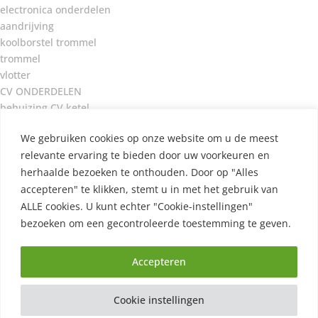
electronica onderdelen
aandrijving
koolborstel trommel
trommel
vlotter
CV ONDERDELEN
behuizing CV ketel
brander onderdelen CV ketel
We gebruiken cookies op onze website om u de meest
electronica CV
relevante ervaring te bieden door uw voorkeuren en
rookgassen CV
herhaalde bezoeken te onthouden. Door op "Alles
waterhuishouding CV
accepteren" te klikken, stemt u in met het gebruik van
CV ketel onderdelen
KLEINE KEUKEN APPARATEN
ALLE cookies. U kunt echter "Cookie-instellingen"
keuken machine KA
bezoeken om een ​​gecontroleerde toestemming te geven.
stofzuiger onderdelen
Miele stofzuiger onderdelen
Accepteren
Industriële componenten
Q&A
Used parts, from many brands!
Cookie instellingen