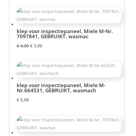
klep voor inspectiepaneel, Miele M-Nr.
7097841, GEBRUIKT, wasmac
Oorspronkelijke
Huidige
€
4,00
€
3,00
prijs
prijs
was:
is:
€ 4,00.
€ 3,00.
klep voor inspectiepaneel, Miele M-
Nr.664531, GEBRUIKT, wasmach
€
5,00