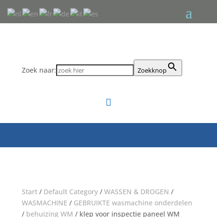
Zoek naar:
Zoekknop

Start
/
Default Category
/
WASSEN & DROGEN
/
WASMACHINE
/
GEBRUIKTE wasmachine onderdelen
/
behuizing WM
/ klep voor inspectie paneel WM