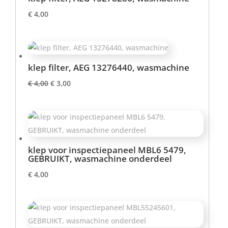
€
4,00
klep filter, AEG 13276440, wasmachine
Oorspronkelijke
Huidige
€
4,00
€
3,00
prijs
prijs
was:
is:
€ 4,00.
€ 3,00.
klep voor inspectiepaneel MBL6 5479,
GEBRUIKT, wasmachine onderdeel
€
4,00