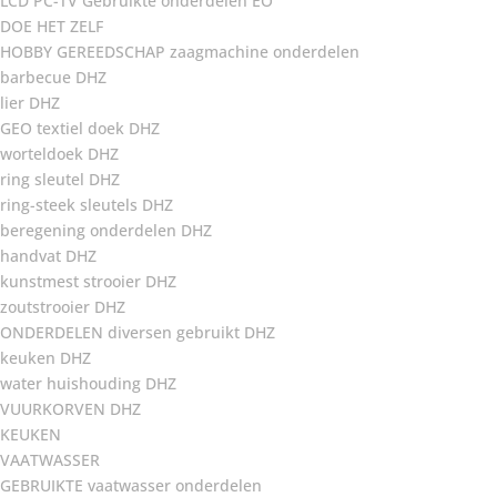
LCD PC-TV Gebruikte onderdelen EO
DOE HET ZELF
HOBBY GEREEDSCHAP zaagmachine onderdelen
barbecue DHZ
lier DHZ
GEO textiel doek DHZ
worteldoek DHZ
ring sleutel DHZ
ring-steek sleutels DHZ
beregening onderdelen DHZ
handvat DHZ
kunstmest strooier DHZ
zoutstrooier DHZ
ONDERDELEN diversen gebruikt DHZ
keuken DHZ
water huishouding DHZ
VUURKORVEN DHZ
KEUKEN
VAATWASSER
GEBRUIKTE vaatwasser onderdelen