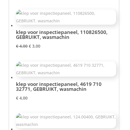
klep voor inspectiepaneel, 110826500,
GEBRUIKT, wasmachin
Oorspronkelijke
Huidige
€
4,00
€
3,00
prijs
prijs
was:
is:
€ 4,00.
€ 3,00.
klep voor inspectiepaneel, 4619 710
32771, GEBRUIKT, wasmachin
€
4,00