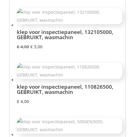
klep voor inspectiepaneel, 132105000,
GEBRUIKT, wasmachin
Oorspronkelijke
Huidige
€
4,00
€
3,00
prijs
prijs
was:
is:
€ 4,00.
€ 3,00.
klep voor inspectiepaneel, 110826500,
GEBRUIKT, wasmachin
€
4,00