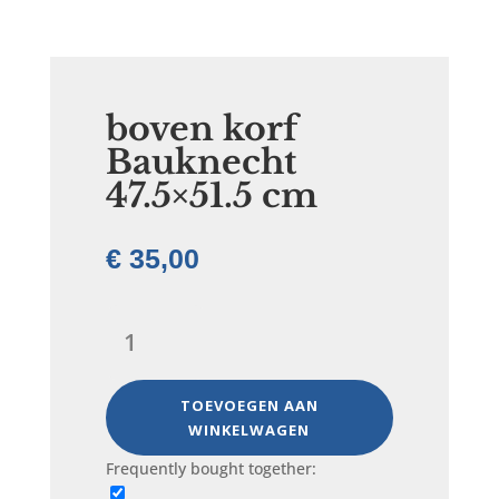
boven korf
Bauknecht
47.5×51.5 cm
€
35,00
boven
korf
Bauknecht
47.5x51.5
TOEVOEGEN AAN
cm
WINKELWAGEN
aantal
Frequently bought together: