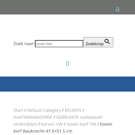
Zoek naar:
Zoekknop

Start
/
Default Category
/
KEUKEN
/
VAATWASMACHINE
/
GEBRUIKTE vaatwasser
onderdelen
/
korven VW
/
boven korf VW
/ boven
korf Bauknecht 47.5×51.5 cm