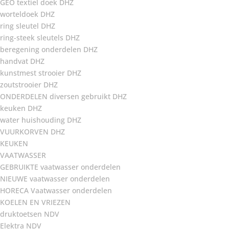
GEO textiel doek DHZ
worteldoek DHZ
ring sleutel DHZ
ring-steek sleutels DHZ
beregening onderdelen DHZ
handvat DHZ
kunstmest strooier DHZ
zoutstrooier DHZ
ONDERDELEN diversen gebruikt DHZ
keuken DHZ
water huishouding DHZ
VUURKORVEN DHZ
KEUKEN
VAATWASSER
GEBRUIKTE vaatwasser onderdelen
NIEUWE vaatwasser onderdelen
HORECA Vaatwasser onderdelen
KOELEN EN VRIEZEN
druktoetsen NDV
Elektra NDV