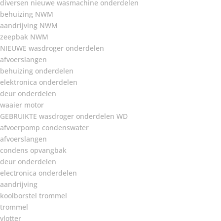
diversen nieuwe wasmachine onderdelen
behuizing NWM
aandrijving NWM
zeepbak NWM
NIEUWE wasdroger onderdelen
afvoerslangen
behuizing onderdelen
elektronica onderdelen
deur onderdelen
waaier motor
GEBRUIKTE wasdroger onderdelen WD
afvoerpomp condenswater
afvoerslangen
condens opvangbak
deur onderdelen
electronica onderdelen
aandrijving
koolborstel trommel
trommel
vlotter