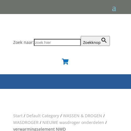
Zoek naar:
Zoekknop

Start
/
Default Category
/
WASSEN & DROGEN
/
WASDROGER
/
NIEUWE wasdroger onderdelen
/
verwarmingselement NWD