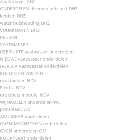
zoutstrooier DHZ
ONDERDELEN diversen gebruikt DHZ
keuken DHZ
water huishouding DHZ
VUURKORVEN DHZ
KEUKEN
VAATWASSER
GEBRUIKTE vaatwasser onderdelen
NIEUWE vaatwasser onderdelen
HORECA Vaatwasser onderdelen
KOELEN EN VRIEZEN
druktoetsen NDV
Elektra NDV
druktoets module, NDV
WIJNKOELER onderdelen WK
printplaat, WK
AFZUIGKAP onderdelen
OVEN-MAGNETRON onderdelen
OVEN onderdelen OM
KOOKPLAAT onderdelen