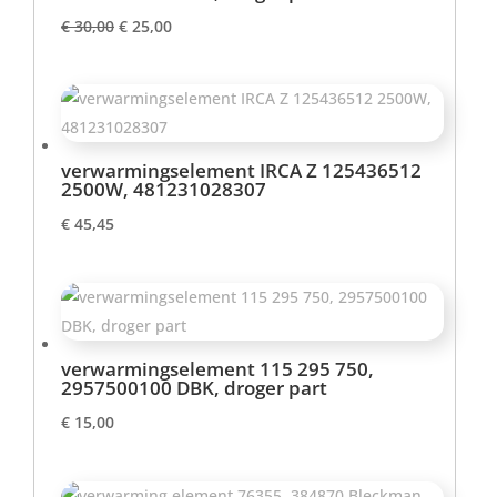
Oorspronkelijke
Huidige
€
30,00
€
25,00
prijs
prijs
was:
is:
€ 30,00.
€ 25,00.
verwarmingselement IRCA Z 125436512
2500W, 481231028307
€
45,45
verwarmingselement 115 295 750,
2957500100 DBK, droger part
€
15,00