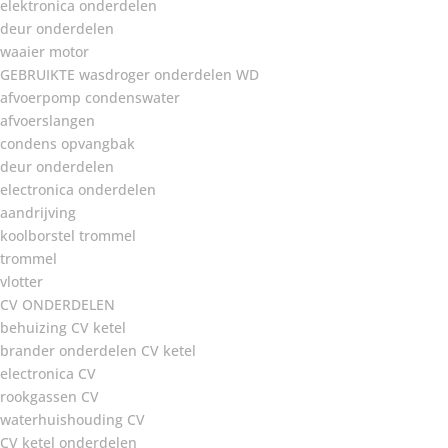
elektronica onderdelen
deur onderdelen
waaier motor
GEBRUIKTE wasdroger onderdelen WD
afvoerpomp condenswater
afvoerslangen
condens opvangbak
deur onderdelen
electronica onderdelen
aandrijving
koolborstel trommel
trommel
vlotter
CV ONDERDELEN
behuizing CV ketel
brander onderdelen CV ketel
electronica CV
rookgassen CV
waterhuishouding CV
CV ketel onderdelen