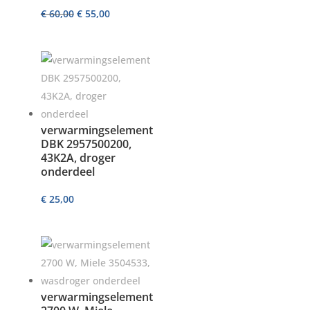
Oorspronkelijke
Huidige
€
60,00
€
55,00
prijs
prijs
was:
is:
€ 60,00.
€ 55,00.
verwarmingselement
DBK 2957500200,
43K2A, droger
onderdeel
€
25,00
verwarmingselement