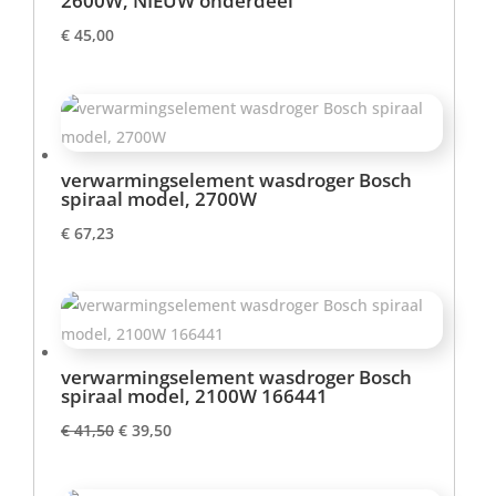
2600W, NIEUW onderdeel
€
45,00
verwarmingselement wasdroger Bosch
spiraal model, 2700W
€
67,23
verwarmingselement wasdroger Bosch
spiraal model, 2100W 166441
Oorspronkelijke
Huidige
€
41,50
€
39,50
prijs
prijs
was:
is: