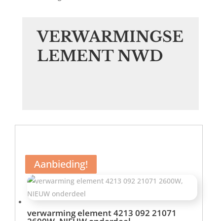
VERWARMINGSE
LEMENT NWD
Aanbieding!
Aanbieding!
Aanbieding!
verwarming element 4213 092 21071