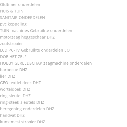
Oldtimer onderdelen
HUIS & TUIN
SANITAIR ONDERDELEN
pvc koppeling
TUIN machines Gebruikte onderdelen
motorzaag heggeschaar DHZ
zoutstrooier
LCD PC-TV Gebruikte onderdelen EO
DOE HET ZELF
HOBBY GEREEDSCHAP zaagmachine onderdelen
barbecue DHZ
lier DHZ
GEO textiel doek DHZ
worteldoek DHZ
ring sleutel DHZ
ring-steek sleutels DHZ
beregening onderdelen DHZ
handvat DHZ
kunstmest strooier DHZ