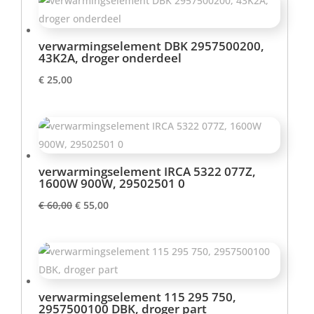
verwarmingselement DBK 2957500200,
43K2A, droger onderdeel
€
25,00
verwarmingselement IRCA 5322 077Z,
1600W 900W, 29502501 0
Oorspronkelijke
Huidige
€
60,00
€
55,00
prijs
prijs
was:
is:
€ 60,00.
€ 55,00.
verwarmingselement 115 295 750,
2957500100 DBK, droger part