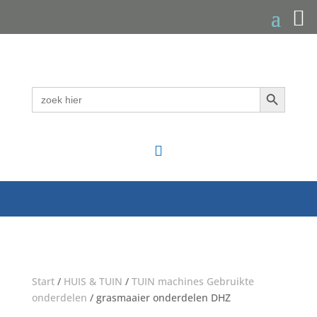
Zoekknop
Zoek
naar:

Start
/
HUIS & TUIN
/
TUIN machines Gebruikte
onderdelen
/ grasmaaier onderdelen DHZ