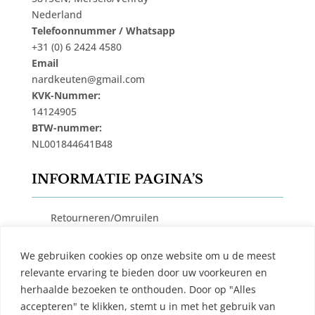
Nederland
Telefoonnummer / Whatsapp
+31 (0) 6 2424 4580
Email
nardkeuten@gmail.com
KVK-Nummer:
14124905
BTW-nummer:
NL001844641B48
INFORMATIE PAGINA’S
Retourneren/Omruilen
Privacy Beleid
We gebruiken cookies op onze website om u de meest
Cookiebeleid
relevante ervaring te bieden door uw voorkeuren en
Algemene Voorwaarden
herhaalde bezoeken te onthouden. Door op "Alles
accepteren" te klikken, stemt u in met het gebruik van
Contact