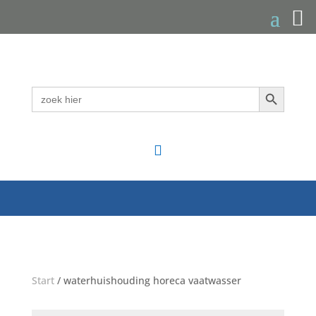
Zoekknop
Zoek
naar:

Start
/ waterhuishouding horeca vaatwasser