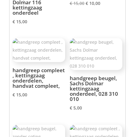
Dolmar 116
Oorspronkelijke
Huidige
€
15,00
€
10,00
kettingzaag
prijs
prijs
onderdeel
was:
is:
€
15,00
€ 15,00.
€ 10,00.
handgreep compleet
, kettingzaag
handgreep beugel,
onderdelen,
Sachs Dolmar
handvat compleet,
kettingzaag
onderdeel, 028 310
€
15,00
010
€
5,00