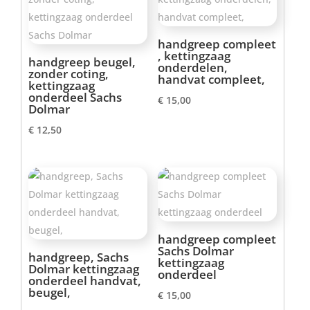
handgreep compleet
, kettingzaag
handgreep beugel,
onderdelen,
zonder coting,
handvat compleet,
kettingzaag
onderdeel Sachs
€
15,00
Dolmar
€
12,50
handgreep compleet
Sachs Dolmar
handgreep, Sachs
kettingzaag
Dolmar kettingzaag
onderdeel
onderdeel handvat,
beugel,
€
15,00