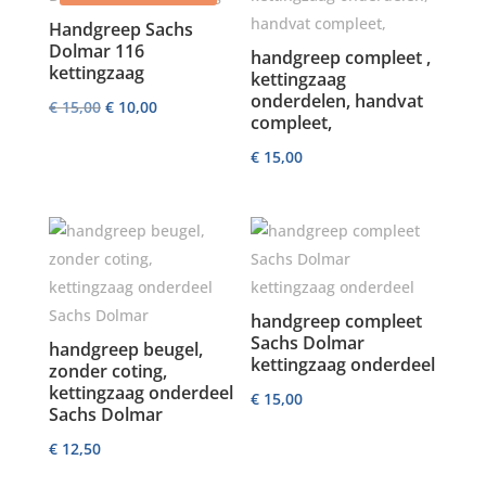
Handgreep Sachs
Dolmar 116
handgreep compleet ,
kettingzaag
kettingzaag
onderdelen, handvat
Oorspronkelijke
Huidige
€
15,00
€
10,00
compleet,
prijs
prijs
€
15,00
was:
is:
€ 15,00.
€ 10,00.
handgreep compleet
Sachs Dolmar
handgreep beugel,
kettingzaag onderdeel
zonder coting,
kettingzaag onderdeel
€
15,00
Sachs Dolmar
€
12,50