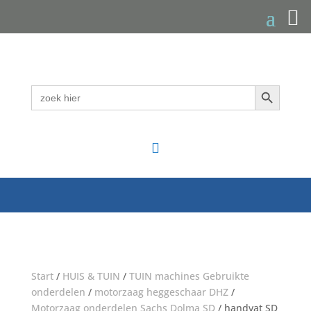
Zoekknop
Zoek
naar:

Start
/
HUIS & TUIN
/
TUIN machines Gebruikte
onderdelen
/
motorzaag heggeschaar DHZ
/
Motorzaag onderdelen Sachs Dolma SD
/ handvat SD