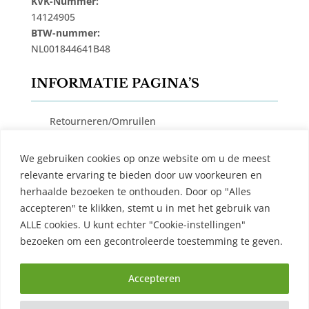
KVK-Nummer:
14124905
BTW-nummer:
NL001844641B48
INFORMATIE PAGINA’S
Retourneren/Omruilen
Privacy Beleid
We gebruiken cookies op onze website om u de meest
Cookiebeleid
relevante ervaring te bieden door uw voorkeuren en
Algemene Voorwaarden
herhaalde bezoeken te onthouden. Door op "Alles
accepteren" te klikken, stemt u in met het gebruik van
Contact
ALLE cookies. U kunt echter "Cookie-instellingen"
bezoeken om een ​​gecontroleerde toestemming te geven.
Accepteren