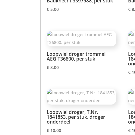
Bauknecht 3397588, per stuk
Ba
€
5,00
€
8
Loopwiel droger trommel
Lo
AEG T36800, per stuk
18
on
€
8,00
€
1
Loopwiel droger, T.Nr.
Lo
1841853, per stuk, droger
18
onderdeel
on
€
10,00
€
1