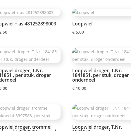
opwiel + as 481252898003
Loopwiel
2,50
€
5,00
opwiel droger, T.Nr.
Loopwiel droger, T.Nr.
1851 , per stuk, droger
1841851, per stuk, droger
derdeel
onderdeel
0,00
€
10,00
opwiel droger, trommel
Loopwiel droger, T.Nr.