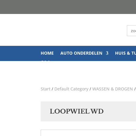
Zoe
naar
HOME
AUTO ONDERDELEN
HUIS & T
Q&A
Start
/
Default Category
/
WASSEN & DROGEN
LOOPWIEL WD