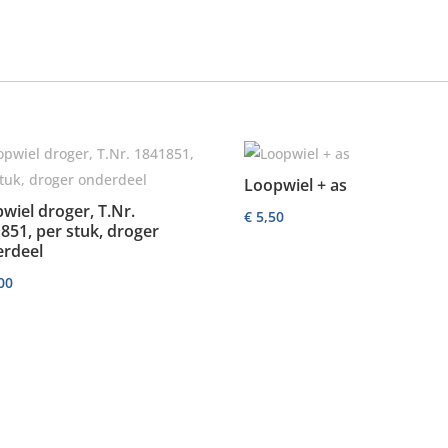
Loopwiel + as
wiel droger, T.Nr.
€
5,50
851, per stuk, droger
erdeel
00