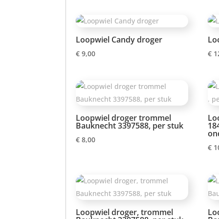
Loopwiel Candy droger
Lo
€
9,00
€
1
Loopwiel droger trommel
Lo
Bauknecht 3397588, per stuk
184
on
€
8,00
€
1
Loopwiel droger, trommel
Lo