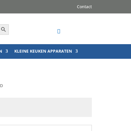
Contact
Zoekknop

N
KLEINE KEUKEN APPARATEN
WD