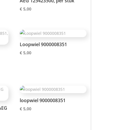
AEG 125423500, per stuk
€
5,00
Loopwiel 9000008351
€
5,00
loopwiel 9000008351
AEG
€
5,00