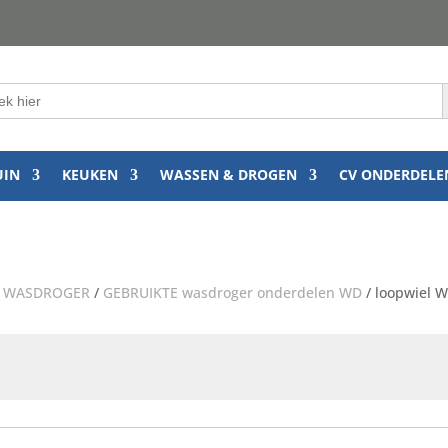
k
:
UIN
KEUKEN
WASSEN & DROGEN
CV ONDERDELE
/
WASDROGER
/
GEBRUIKTE wasdroger onderdelen WD
/ loopwiel 