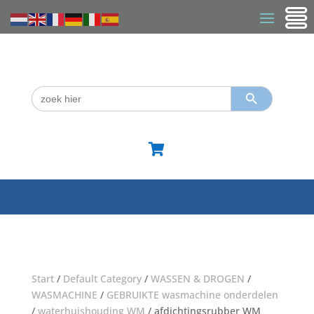
Zoekknop
Zoek
naar:

Start
/
Default Category
/
WASSEN & DROGEN
/
WASMACHINE
/
GEBRUIKTE wasmachine onderdelen
/
waterhuishouding WM
/ afdichtingsrubber WM