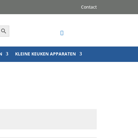
Contact
Zoekknop

N
KLEINE KEUKEN APPARATEN