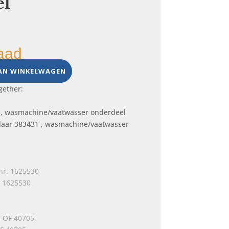
el
aad
AN WINKELWAGEN
gether:
ser
laar 383431 , wasmachine/vaatwasser
. 1625530