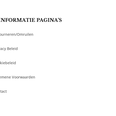
INFORMATIE PAGINA’S
ourneren/Omruilen
vacy Beleid
kiebeleid
emene Voorwaarden
tact