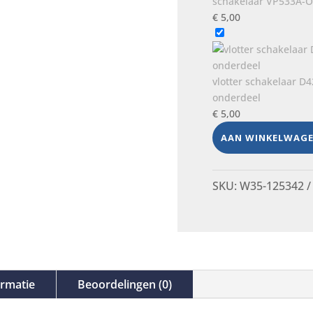
schakelaar VP533A-O
€
5,00
vlotter schakelaar D
onderdeel
€
5,00
AAN WINKELWAG
SKU:
W35-125342
ormatie
Beoordelingen (0)