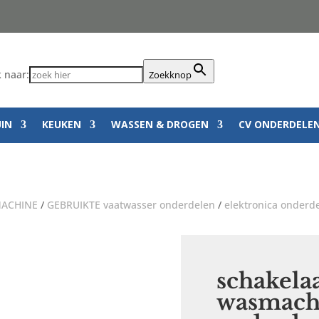
 naar:
Zoekknop
UIN
KEUKEN
WASSEN & DROGEN
CV ONDERDELE
ACHINE
/
GEBRUIKTE vaatwasser onderdelen
/
elektronica onderd
schakelaa
wasmachi