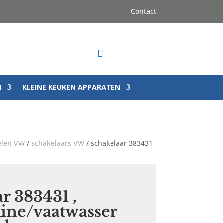
Contact

N
KLEINE KEUKEN APPARATEN
elen VW
/
schakelaars VW
/ schakelaar 383431
r 383431 ,
ne/vaatwasser