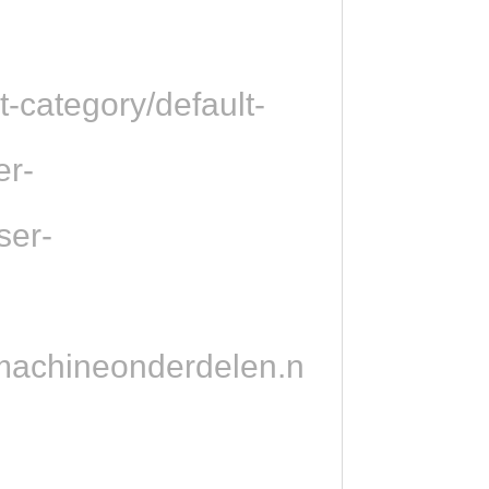
-category/default-
er-
ser-
smachineonderdelen.n