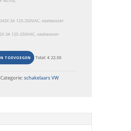
F 40705,
42X 3A 125-250VAC, vaatwasser
Total:
€
22,50
EN TOEVOEGEN
Categorie:
schakelaars VW