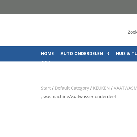
Zoek
HOME
AUTO ONDERDELEN
HUIS & T
Q&A
Start
/
Default Category
/
KEUKEN
/
VAATWASM
, wasmachine/vaatwasser onderdeel