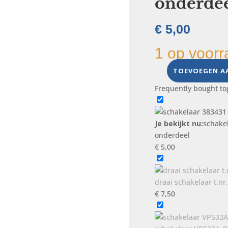
onderde
€
5,00
1 op voorr
TOEVOEGEN A
schakelaar
383431
Frequently bought to
,
wasmachine/vaatwas
onderdeel
Je bekijkt nu:
schake
aantal
onderdeel
€
5,00
draai schakelaar t.nr
€
7,50