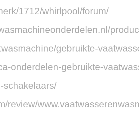
/merk/1712/whirlpool/forum/
wasmachineonderdelen.nl/product
twasmachine/gebruikte-vaatwass
ica-onderdelen-gebruikte-vaatwas
-schakelaars/
ot.com/review/www.vaatwasserenwa