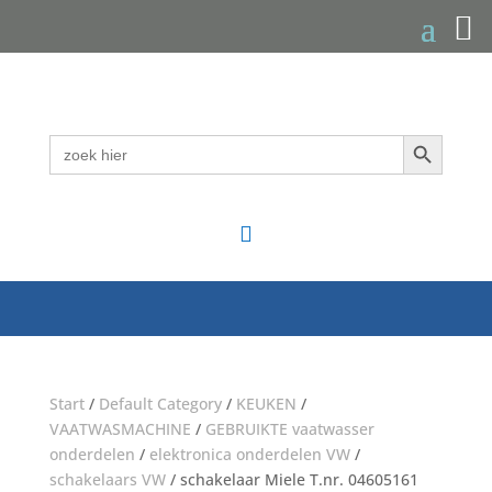
Zoekknop
Zoek
naar:

Start
/
Default Category
/
KEUKEN
/
VAATWASMACHINE
/
GEBRUIKTE vaatwasser
onderdelen
/
elektronica onderdelen VW
/
schakelaars VW
/ schakelaar Miele T.nr. 04605161