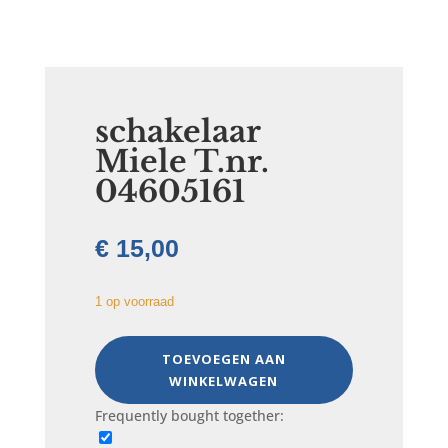
schakelaar
Miele T.nr.
04605161
€
15,00
1 op voorraad
schakelaar
TOEVOEGEN AAN
Miele
WINKELWAGEN
T.nr.
04605161
Frequently bought together:
aantal