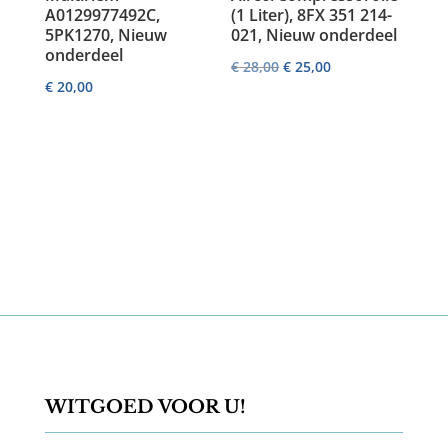
A0129977492C,
(1 Liter), 8FX 351 214-
5PK1270, Nieuw
021, Nieuw onderdeel
onderdeel
Oorspronkelijke
Huidige
€
28,00
€
25,00
€
20,00
prijs
prijs
was:
is:
€ 28,00.
€ 25,00.
WITGOED VOOR U!