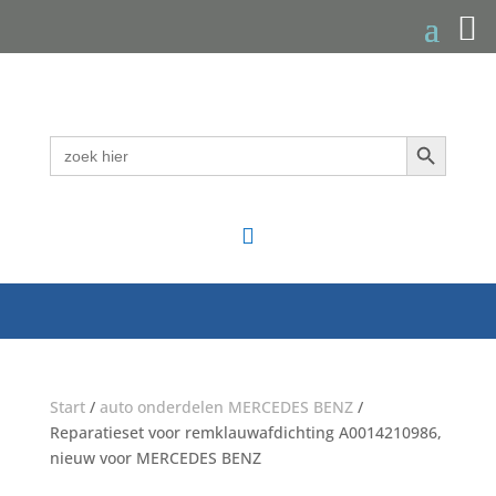
Zoekknop
Zoek
naar:

Start
/
auto onderdelen MERCEDES BENZ
/
Reparatieset voor remklauwafdichting A0014210986,
nieuw voor MERCEDES BENZ