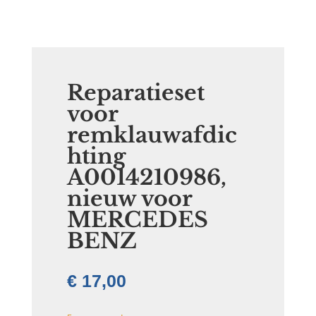
Reparatieset
voor
remklauwafdic
hting
A0014210986,
nieuw voor
MERCEDES
BENZ
€
17,00