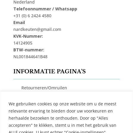
Nederland
Telefoonnummer / Whatsapp
+31 (0) 6 2424 4580
Email
nardkeuten@gmail.com
KVK-Nummer:
14124905
BTW-nummer:
NL001844641B48
INFORMATIE PAGINA’S
Retourneren/Omruilen
Privacy Beleid
We gebruiken cookies op onze website om u de meest
Cookiebeleid
relevante ervaring te bieden door uw voorkeuren en
Algemene Voorwaarden
herhaalde bezoeken te onthouden. Door op "Alles
accepteren" te klikken, stemt u in met het gebruik van
Contact
ALLE cookies. U kunt echter "Cookie-instellingen"