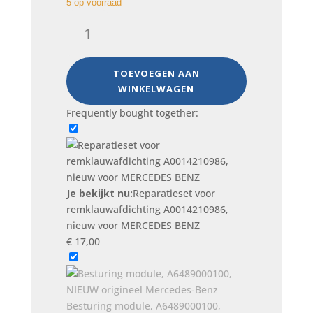
5 op voorraad
Reparatieset
voor
remklauwafdichting
A0014210986,
TOEVOEGEN AAN
nieuw
WINKELWAGEN
voor
Frequently bought together:
MERCEDES
BENZ
aantal
Je bekijkt nu:
Reparatieset voor
remklauwafdichting A0014210986,
nieuw voor MERCEDES BENZ
€
17,00
Besturing module, A6489000100,