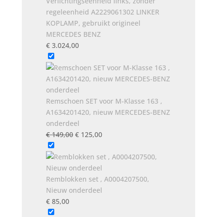
Verlichtingseenheid links, zonder
regeleenheid A2229061302 LINKER
KOPLAMP, gebruikt origineel
MERCEDES BENZ
€
3.024,00
Remschoen SET voor M-Klasse 163 ,
A1634201420, nieuw MERCEDES-BENZ
onderdeel
Oorspronkelijke
Huidige
€
149,00
€
125,00
prijs
prijs
was:
is:
€ 149,00.
€ 125,00.
Remblokken set , A0004207500,
Nieuw onderdeel
€
85,00