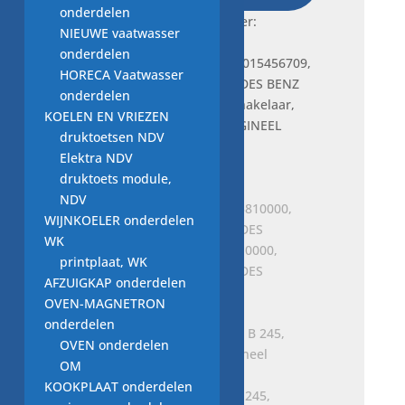
onderdelen
ORIGINEEL
Frequently bought together:
NIEUWE vaatwasser
MERCEDES
onderdelen
BENZ
HORECA Vaatwasser
aantal
onderdelen
Je bekijkt nu:
Remlichtschakelaar,
KOELEN EN VRIEZEN
A0015456709, Nieuw ORIGINEEL
druktoetsen NDV
MERCEDES BENZ
Elektra NDV
€
40,00
druktoets module,
NDV
WIJNKOELER onderdelen
WK
RADSCHLUESSEL, A0005810000,
printplaat, WK
Nieuw ORIGINEEL MERCEDES
AFZUIGKAP onderdelen
€
28,50
OVEN-MAGNETRON
onderdelen
OVEN onderdelen
OM
KOOKPLAAT onderdelen
Oliefilterelement A 169, B 245,