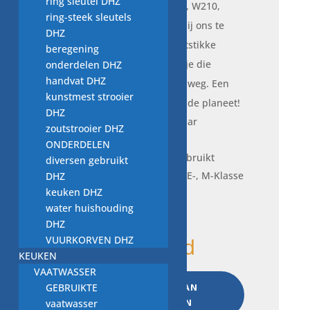
ring sleutel DHZ
klassieke modellen (W202, W210,
ring-steek sleutels
W163 en meer). Door dit bij ons te
DHZ
kopen, ben je in 2025 hartstikke
beregening
duurzaam bezig en houd je die
onderdelen DHZ
handvat DHZ
geliefde Benz veilig op de weg. Een
kunstmest strooier
slimme keuze voor jou en de planeet!
DHZ
Type:
Remlichtschakelaar
zoutstrooier DHZ
(A0015456709)
ONDERDELEN
Conditie:
Nieuw / Ongebruikt
diversen gebruikt
Geschikt voor:
O.a. C-, E-, M-Klasse
DHZ
keuken DHZ
(check je nummer!)
water huishouding
DHZ
VUURKORVEN DHZ
1 op voorraad
KEUKEN
VAATWASSER
Remlichtschakelaar,
GEBRUIKTE
TOEVOEGEN AAN
A0015456709,
WINKELWAGEN
vaatwasser
Nieuw