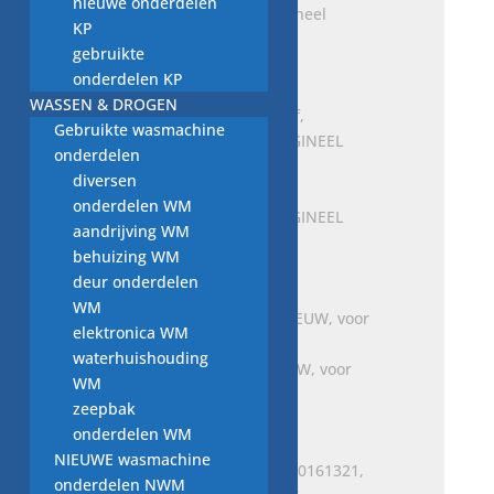
nieuwe onderdelen
A6401800109, nieuw origineel
KP
MERCEDES BENZ
gebruikte
€
17,00
onderdelen KP
WASSEN & DROGEN
Gebruikte wasmachine
onderdelen
diversen
Geventileerde remschijf,
onderdelen WM
A6394230112, Nieuw ORIGINEEL
aandrijving WM
MERCEDES BENZ
behuizing WM
Oorspronkelijke
Huidige
€
69,00
€
34,00
deur onderdelen
prijs
prijs
WM
was:
is:
elektronica WM
€ 69,00.
€ 34,00.
waterhuishouding
Spanrol, A00020919, NIEUW, voor
WM
Mercedes-Benz
zeepbak
€
38,00
onderdelen WM
NIEUWE wasmachine
onderdelen NWM