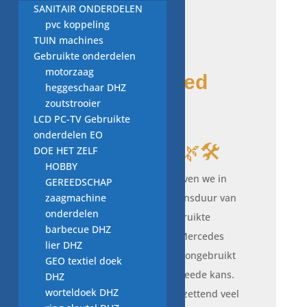
Originele
SANITAIR ONDERDELEN
pvc koppeling
TUIN machines
Mercedes-
Gebruikte onderdelen
motorzaag
kwaliteit gered
heggeschaar DHZ
zoutstrooier
van de
LCD PC-TV Gebruikte
onderdelen EO
verspilling!
🌿🛠️
DOE HET ZELF
HOBBY
Bij [Naam Kringloop] geloven we in
GEREEDSCHAP
zaagmachine
het verlengen van de levensduur van
onderdelen
mooie auto’s. Deze ongebruikte
barbecue DHZ
remlichtschakelaar voor Mercedes
lier DHZ
(A0015456709) lag ergens ongebruikt
GEO textiel doek
en is nu klaar voor een tweede kans.
DHZ
worteldoek DHZ
Dit onderdeel past op ontzettend veel