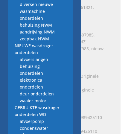
diversen nieuwe
Rubber afdichting A6460161321,
wasmachine
origineel MERCEDES BENZ
onderdelen
€
4,00
behuizing NWM
aandrijving NWM
zeepbak NWM
NIEUWE wasdroger
Veiligheidsriem, A0028607985, nieuw
onderdelen
voor MERCEDES BENZ
afvoerslangen
€
154,00
behuizing
onderdelen
elektronica
onderdelen
regelaar A0008700089, Originele
deur onderdelen
Mercedes-Benz
waaier motor
€
31,00
GEBRUIKTE wasdroger
onderdelen WD
afvoerpomp
condenswater
SYNTHETISCH VET A001989425110