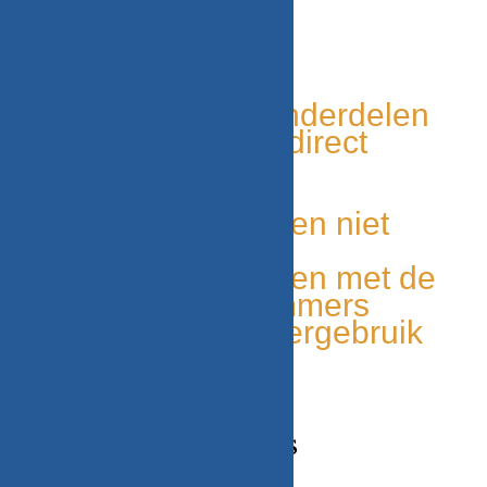
WITGOED VOOR U!
Tweedehands onderdelen
Grote voorraad, direct
leverbaar
Duurzaam
Unieke onderdelen niet
elders leverbaar
Makkelijk te vinden met de
onderdelen nummers
Milieu bewust, hergebruik
van onderdelen
CONTACT GEGEVENS