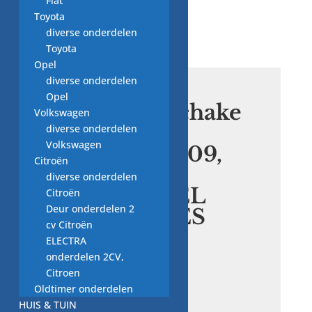
Fiat
Toyota
diverse onderdelen
Toyota
Opel
diverse onderdelen
Opel
Remlichtschake
Volkswagen
laar,
diverse onderdelen
Volkswagen
A0015456709,
Citroën
Nieuw
diverse onderdelen
ORIGINEEL
Citroën
Deur onderdelen 2
MERCEDES
cv Citroën
BENZ
ELECTRA
onderdelen 2CV,
Citroen
€
40,00
Oldtimer onderdelen
HUIS & TUIN