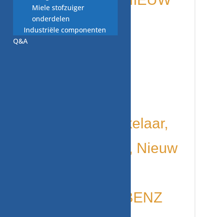
Miele stofzuiger
onderdelen
per stuks
Industriële componenten
Q&A
ORIGINEEL
MERCEDES
ONDERDEEL
Remlichtschakelaar,
A0015456709, Nieuw
ORIGINEEL
MERCEDES BENZ