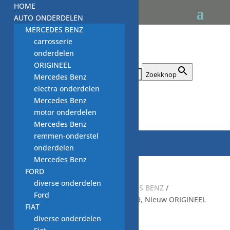
HOME
AUTO ONDERDELEN
MERCEDES BENZ
carrosserie
onderdelen
ORIGINEEL
Zoek naar:
Zoekknop
Mercedes Benz
electra onderdelen
Mercedes Benz

motor onderdelen
Mercedes Benz
remmen-onderstel
onderdelen
Mercedes Benz
FORD
diverse onderdelen
Start
/
auto onderdelen MERCEDES BENZ
/
Ford
Remlichtschakelaar, A0015456709, Nieuw ORIGINEEL
FIAT
MERCEDES BENZ
diverse onderdelen