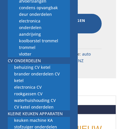
afvoerslangen
origineel MERCEDES BENZ
condens opvangbak
€
28,00
deur onderdelen
AAN WINKELWAGEN
electronica
TOEVOEGEN
onderdelen
aandrijving
Total:
€
374,50
koolborstel trommel
trommel
vlotter
SKU:
H5.E..5561
Categorie:
auto
CV ONDERDELEN
onderdelen MERCEDES BENZ
behuizing CV ketel
brander onderdelen CV
ketel
electronica CV
rookgassen CV
waterhuishouding CV
Beschrijving
CV ketel onderdelen
Beoordelingen (0)
KLEINE KEUKEN APPARATEN
keuken machine KA
stofzuiger onderdelen
onderdelen: NIEUW