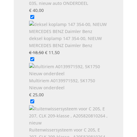
035, nieuw auto ONDERDEEL
€
40,00
deksel koplamp 147 354-00, NIEUW
MERCEDES BENZ Daimler Benz
Oorspronkelijke
Huidige
€
18,50
€
11,50
prijs
prijs
was:
is:
€ 18,50.
€ 11,50.
Multiriem A0139971592, 5K1750
Nieuw onderdeel
€
25,00
Ruitenwissersysteem voor C 205, E
207, CLK 209-klasse , A205820810264 ,