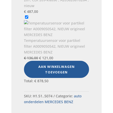
nieuw
€
487,00
Temperatuursensor voor partikel
filter A0009050542, NIEUW origineel
MERCEDES BENZ
Oorspronkelijke
Huidige
€
136,00
€
121,00
prijs
prijs
AAN WINKELWAGEN
was:
is:
TOEVOEGEN
€ 136,00.
€ 121,00.
Total:
€
878,50
SKU:
H1.51..5074
Categorie:
auto
onderdelen MERCEDES BENZ