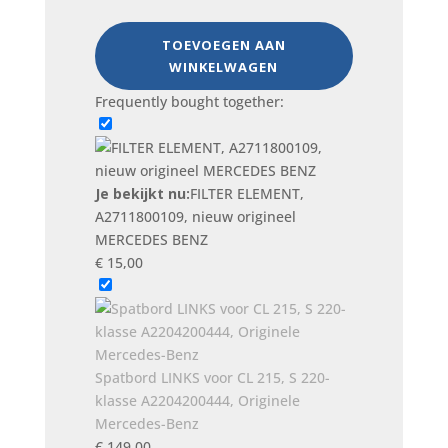
A2711800109,
nieuw
TOEVOEGEN AAN
origineel
WINKELWAGEN
MERCEDES
Frequently bought together:
BENZ
aantal
Je bekijkt nu:
FILTER ELEMENT,
A2711800109, nieuw origineel
MERCEDES BENZ
€
15,00
Spatbord LINKS voor CL 215, S 220-
klasse A2204200444, Originele
Mercedes-Benz
€
149,00