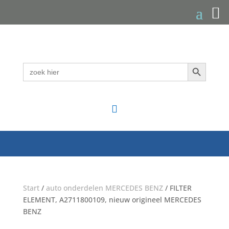
Zoekknop
Zoek
naar:

Start
/
auto onderdelen MERCEDES BENZ
/ FILTER
ELEMENT, A2711800109, nieuw origineel MERCEDES
BENZ