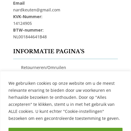
Email
nardkeuten@gmail.com
KVK-Nummer:
14124905
BTW-nummer:
NL001844641B48
INFORMATIE PAGINA’S
Retourneren/Omruilen
Privacy Beleid
We gebruiken cookies op onze website om u de meest
Cookiebeleid
relevante ervaring te bieden door uw voorkeuren en
Algemene Voorwaarden
herhaalde bezoeken te onthouden. Door op "Alles
accepteren" te klikken, stemt u in met het gebruik van
Contact
ALLE cookies. U kunt echter "Cookie-instellingen"
bezoeken om een ​​gecontroleerde toestemming te geven.