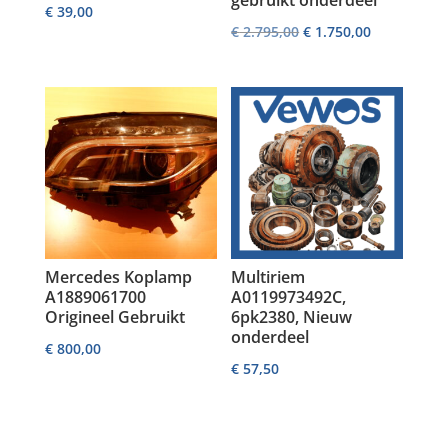
€
39,00
Oorspronkelijke
Huidige
€
2.795,00
€
1.750,00
prijs
prijs
was:
is:
€ 2.795,00.
€ 1.750,00.
Mercedes Koplamp
Multiriem
A1889061700
A0119973492C,
Origineel Gebruikt
6pk2380, Nieuw
onderdeel
€
800,00
€
57,50