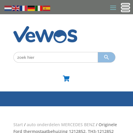
Zoekknop
Zoek
naar:

Start
/
auto onderdelen MERCEDES BENZ
/ Originele
Ford thermostaatbehuizing 1212852, TH3-1212852