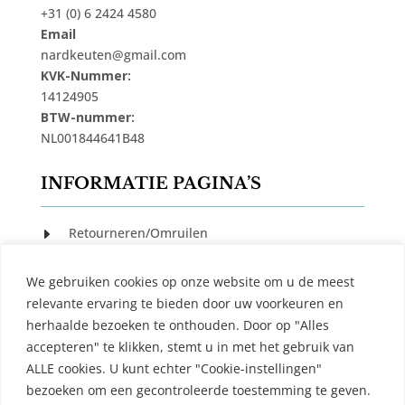
+31 (0) 6 2424 4580
Email
nardkeuten@gmail.com
KVK-Nummer:
14124905
BTW-nummer:
NL001844641B48
INFORMATIE PAGINA’S
Retourneren/Omruilen
E
Privacy Beleid
E
We gebruiken cookies op onze website om u de meest
Cookiebeleid
E
relevante ervaring te bieden door uw voorkeuren en
Algemene Voorwaarden
E
herhaalde bezoeken te onthouden. Door op "Alles
accepteren" te klikken, stemt u in met het gebruik van
Contact
E
ALLE cookies. U kunt echter "Cookie-instellingen"
bezoeken om een ​​gecontroleerde toestemming te geven.