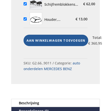
€
62,00
MQS,
Schijfremblokkenset,
A0005402305,
A6394200200, nieuw
NIEUW voor
origineel MERCEDES
MERCEDES BENZ
€
13,00
BENZ
Houder,
A4475000531
nieuw origineel
MERCEDES
Total:
BENZ
AAN WINKELWAGEN TOEVOEGEN
€
360,95
SKU:
G2.66..9011
Categorie:
auto
onderdelen MERCEDES BENZ
Beschrijving
Beoordelingen (0)