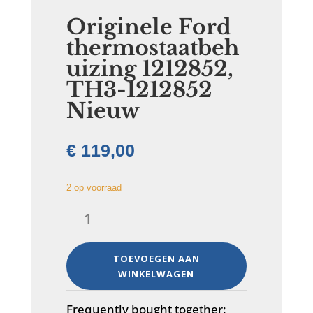
Originele Ford
thermostaatbeh
uizing 1212852,
TH3-1212852
Nieuw
€
119,00
2 op voorraad
Originele
Ford
thermostaatbehuizing
1212852,
TOEVOEGEN AAN
TH3-
WINKELWAGEN
1212852
Nieuw
Frequently bought together: