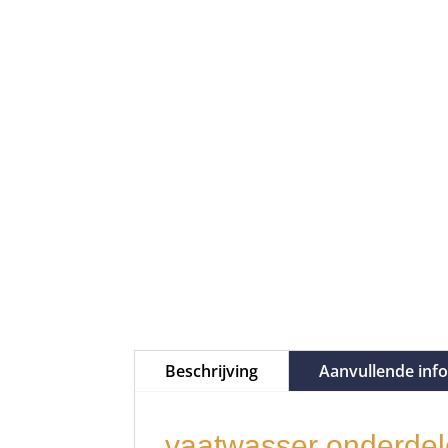
Beschrijving
Aanvullende inf
vaatwasser onderdel