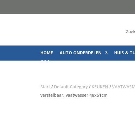
Zoek
HOME
AUTO ONDERDELEN
HUIS & T
Q&A
Start
/
Default Category
/
KEUKEN
/
VAATWASM
verstelbaar, vaatwasser 48x51cm