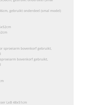
6cm, gebruikt onderdeel (smal model)
x52cm
 sproeiarm bovenkorf gebruikt,
l