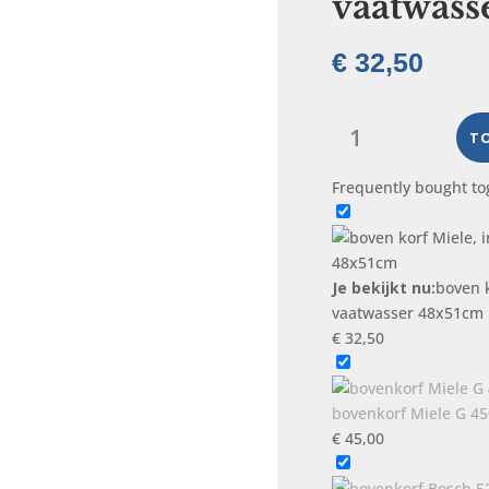
vaatwass
€
32,50
boven
korf
T
Miele,
Frequently bought to
in
hoogte
verstelbaar,
vaatwasser
Je bekijkt nu:
boven k
48x51cm
vaatwasser 48x51cm
aantal
€
32,50
bovenkorf Miele G 45
€
45,00