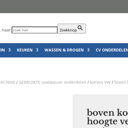
 naar:
Zoekknop
UIN
KEUKEN
WASSEN & DROGEN
CV ONDERDELE
ACHINE
/
GEBRUIKTE vaatwasser onderdelen
/
korven VW
/
boven 
boven kor
hoogte ve