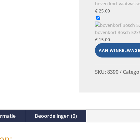
boven korf vaatwass
€
25,00
bovenkorf Bosch 52x
€
15,00
AAN WINKELWAG
SKU:
8390
Catego
ormatie
Beoordelingen (0)
en: