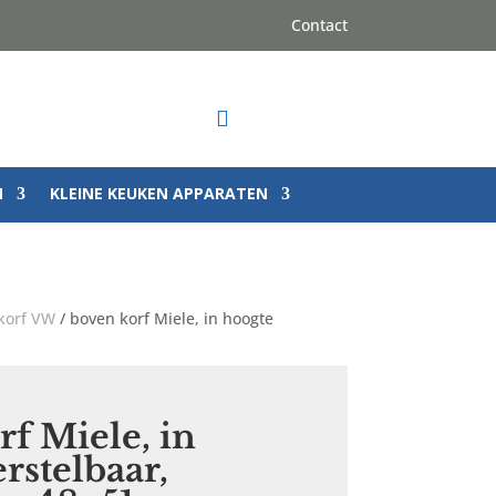
Contact

N
KLEINE KEUKEN APPARATEN
korf VW
/ boven korf Miele, in hoogte
f Miele, in
rstelbaar,