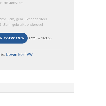
er LxB 48x51cm
51.5cm, gebruikt onderdeel
Total:
€
169,50
EN TOEVOEGEN
rie:
boven korf VW