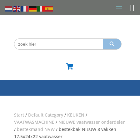
Zoekknop
Zoek
naar:

Start
/
Default Category
/
KEUKEN
/
VAATWASMACHINE
/
NIEUWE vaatwasser onderdelen
/
bestekmand NVW
/ bestekbak NIEUW 8 vakken
17.5x24x22 vaatwasser