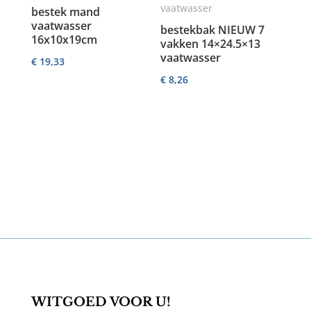
bestek mand
vaatwasser
bestekbak NIEUW 7
16x10x19cm
vakken 14×24.5×13
vaatwasser
€
19,33
€
8,26
WITGOED VOOR U!