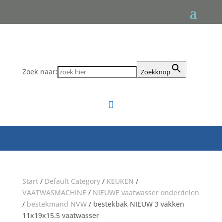
Zoek naar:
Zoekknop

Start
/
Default Category
/
KEUKEN
/
VAATWASMACHINE
/
NIEUWE vaatwasser onderdelen
/
bestekmand NVW
/ bestekbak NIEUW 3 vakken
11x19x15.5 vaatwasser