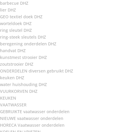
barbecue DHZ
lier DHZ
GEO textiel doek DHZ
worteldoek DHZ
ring sleutel DHZ
ring-steek sleutels DHZ
beregening onderdelen DHZ
handvat DHZ
kunstmest strooier DHZ
zoutstrooier DHZ
ONDERDELEN diversen gebruikt DHZ
keuken DHZ
water huishouding DHZ
VUURKORVEN DHZ
KEUKEN
VAATWASSER
GEBRUIKTE vaatwasser onderdelen
NIEUWE vaatwasser onderdelen
HORECA Vaatwasser onderdelen
KOELEN EN VRIEZEN