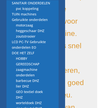
SANITAIR ONDERDELEN
een degelijke
pvc koppeling
TUIN machines
afvoerpomp voor
Gebruikte onderdelen
motorzaag
heggeschaar DHZ
uw wasmachine.
zoutstrooier
LCD PC-TV Gebruikte
de levering is snel
onderdelen EO
DOE HET ZELF
omdat we uit
HOBBY
GEREEDSCHAP
voorraad leveren,
zaagmachine
onderdelen
barbecue DHZ
duurzaam en goed
lier DHZ
GEO textiel doek
voor het milieu.
DHZ
worteldoek DHZ
Onderdelen van