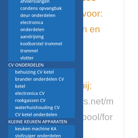
afvoerslangen
condens opvangbak
word gebruikt voor:
deur onderdelen
electronica
diverse merken en
onderdelen
aandrijving
modellen o.a.
koolborstel trommel
trommel
vlotter
Zanussi
CV ONDERDELEN
behuizing CV ketel
brander onderdelen CV
kijk ook eens bij:
ketel
electronica CV
https://tweakers.net/m
rookgassen CV
waterhuishouding CV
CV ketel onderdelen
erk/1712/whirlpool/for
KLEINE KEUKEN APPARATEN
keuken machine KA
um/
stofzuiger onderdelen