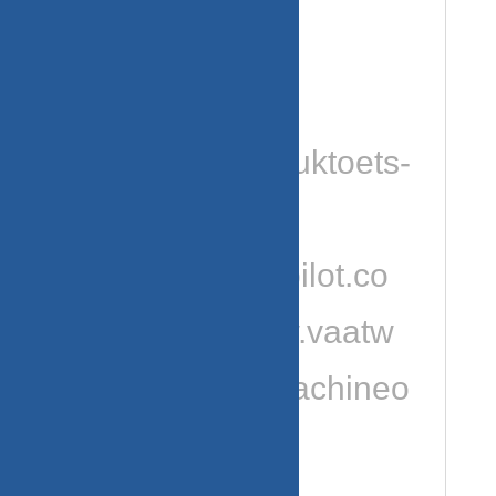
gebruikte-
vaatwasser-
onderdelen/druktoets-
schakelaars/
https://nl.trustpilot.co
m/review/www.vaatw
asserenwasmachineo
nderdelen.nl