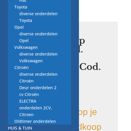
Fiat
Toyota
diverse onderdelen
Toyota
Opel
diverse onderdelen
afvoerpomp
Opel
Askoll Mod.
Volkswagen
diverse onderdelen
M144, Assy
Volkswagen
132208211, Cod.
Citroën
292258
diverse onderdelen
Citroën
Deur onderdelen 2
€
20,00
cv Citroën
ELECTRA
onderdelen 2CV,
Bij Vewos koop je
Citroen
Oldtimer onderdelen
goed en goedkoop
HUIS & TUIN