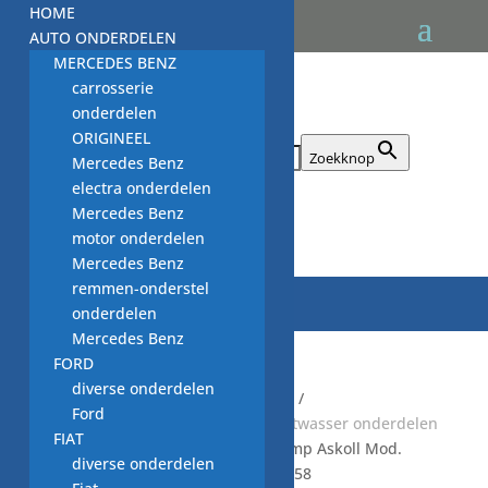
HOME
AUTO ONDERDELEN
MERCEDES BENZ
carrosserie
onderdelen
ORIGINEEL
Zoek naar:
Zoekknop
Mercedes Benz
electra onderdelen
Mercedes Benz

motor onderdelen
Mercedes Benz
remmen-onderstel
onderdelen
Mercedes Benz
FORD
diverse onderdelen
Start
/
Default Category
/
KEUKEN
/
Ford
VAATWASMACHINE
/
NIEUWE vaatwasser onderdelen
FIAT
/
afvoer pompen NVW
/ afvoerpomp Askoll Mod.
diverse onderdelen
M144, Assy 132208211, Cod. 292258