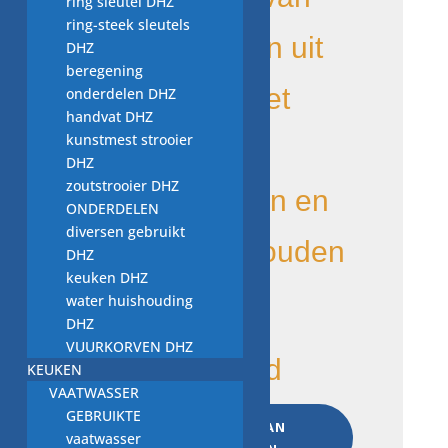
ring sleutel DHZ
ring-steek sleutels
Vewos komen uit
DHZ
beregening
apparaten met
onderdelen DHZ
handvat DHZ
kunstmest strooier
kleine
DHZ
zoutstrooier DHZ
mankementen en
ONDERDELEN
diversen gebruikt
die anders zouden
DHZ
keuken DHZ
zijn
water huishouding
DHZ
VUURKORVEN DHZ
1 op voorraad
KEUKEN
VAATWASSER
afvoerpomp
GEBRUIKTE
TOEVOEGEN AAN
Askoll
vaatwasser