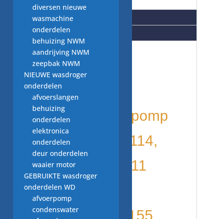
Beschrijving
diversen nieuwe
Aanvullende informatie
wasmachine
onderdelen
Beoordelingen (0)
behuizing NWM
aandrijving NWM
vaatwasser
zeepbak NWM
NIEUWE wasdroger
onderdelen
onderdelen:
afvoerslangen
behuizing
NIEUW afvoerpomp
onderdelen
elektronica
Askoll Mod. M114,
onderdelen
deur onderdelen
Assy 132208211
waaier motor
GEBRUIKTE wasdroger
onderdelen WD
Cod. 292258
afvoerpomp
condenswater
0,2A, 25W CI.155