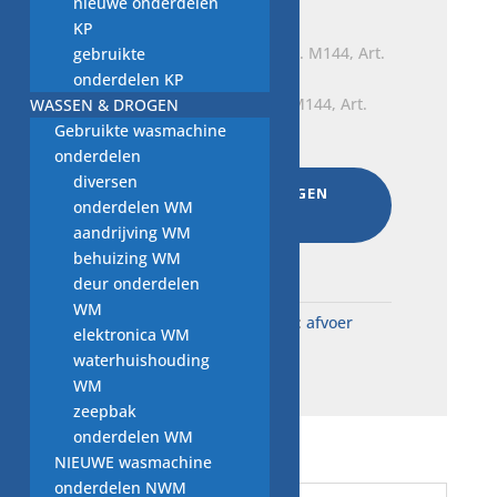
€
17,50
nieuwe onderdelen
KP
gebruikte
onderdelen KP
afvoerpomp Askoll Mod. M144, Art.
WASSEN & DROGEN
290463, Cod. 132.115.810,
Gebruikte wasmachine
€
20,00
onderdelen
diversen
AAN WINKELWAGEN
onderdelen WM
TOEVOEGEN
aandrijving WM
Total:
€
92,50
behuizing WM
deur onderdelen
WM
SKU:
W..12660
Categorie:
afvoer
elektronica WM
pompen NVW
waterhuishouding
WM
zeepbak
onderdelen WM
NIEUWE wasmachine
onderdelen NWM