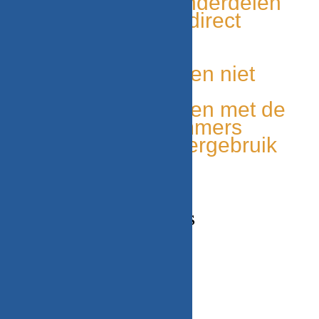
Tweedehands onderdelen
Grote voorraad, direct
leverbaar
Duurzaam
Unieke onderdelen niet
elders leverbaar
Makkelijk te vinden met de
onderdelen nummers
Milieu bewust, hergebruik
van onderdelen
CONTACT GEGEVENS
Adres
Beekweg 52C,
5815CN, Merselo/Venray
Nederland
Telefoonnummer / Whatsapp