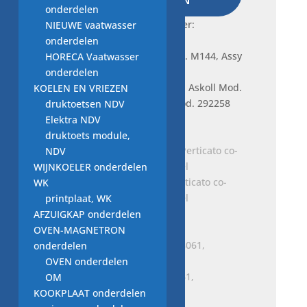
WINKELWAGEN
Mod.
onderdelen
M144,
Frequently bought together:
NIEUWE vaatwasser
Assy
onderdelen
132208211,
HORECA Vaatwasser
Cod.
onderdelen
292258
Je bekijkt nu:
afvoerpomp Askoll Mod.
KOELEN EN VRIEZEN
aantal
M144, Assy 132208211, Cod. 292258
druktoetsen NDV
€
20,00
Elektra NDV
druktoets module,
NDV
WIJNKOELER onderdelen
afvoerpomp GRE, SRL, Perticato co-
WK
Italy vaatwasser onderdeel
printplaat, WK
Oorspronkelijke
Huidige
€
45,00
€
35,00
AFZUIGKAP onderdelen
prijs
prijs
OVEN-MAGNETRON
was:
is:
onderdelen
€ 45,00.
€ 35,00.
OVEN onderdelen
afvoerpomp ARCELIK 28061,
OM
SPW170195E31P-01 25W
KOOKPLAAT onderdelen