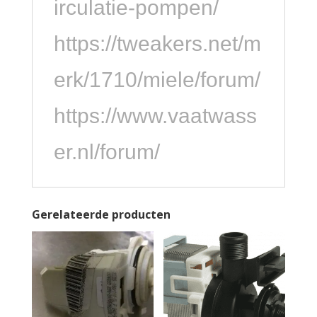
irculatie-pompen/
https://tweakers.net/m
erk/1710/miele/forum/
https://www.vaatwass
er.nl/forum/
Gerelateerde producten