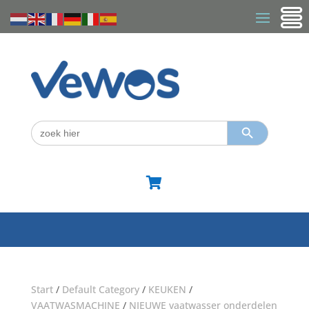
Zoekknop
Zoek
naar:

Start
/
Default Category
/
KEUKEN
/
VAATWASMACHINE
/
NIEUWE vaatwasser onderdelen