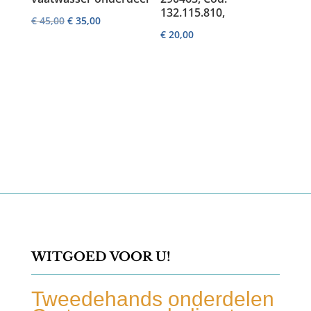
132.115.810,
Oorspronkelijke
Huidige
€
45,00
€
35,00
€
20,00
prijs
prijs
was:
is:
€ 45,00.
€ 35,00.
WITGOED VOOR U!
Tweedehands onderdelen