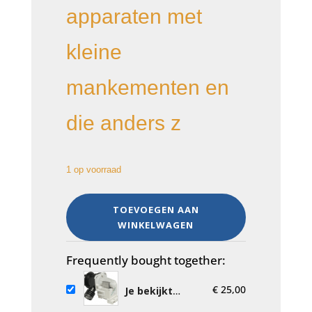
apparaten met
kleine
mankementen en
die anders z
1 op voorraad
afvoerpomp
TOEVOEGEN AAN
Plaset
WINKELWAGEN
type
Cod.67495,
34W
Frequently bought together:
vaatwasser
€
25,00
onderdeel
Je bekijkt
nu:
afvoerpomp
aantal