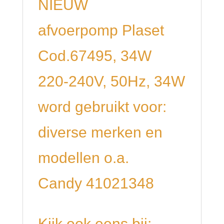
NIEUW
afvoerpomp Plaset
Cod.67495, 34W
220-240V, 50Hz, 34W
word gebruikt voor:
diverse merken en
modellen o.a.
Candy 41021348
Kijk ook eens bij: