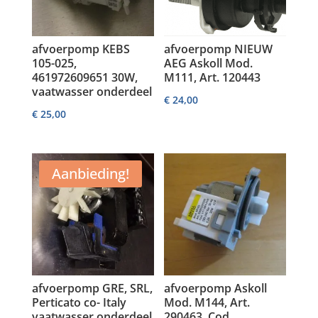
afvoerpomp KEBS
afvoerpomp NIEUW
105-025,
AEG Askoll Mod.
461972609651 30W,
M111, Art. 120443
vaatwasser onderdeel
€
24,00
€
25,00
Aanbieding!
afvoerpomp GRE, SRL,
afvoerpomp Askoll
Perticato co- Italy
Mod. M144, Art.
vaatwasser onderdeel
290463, Cod.