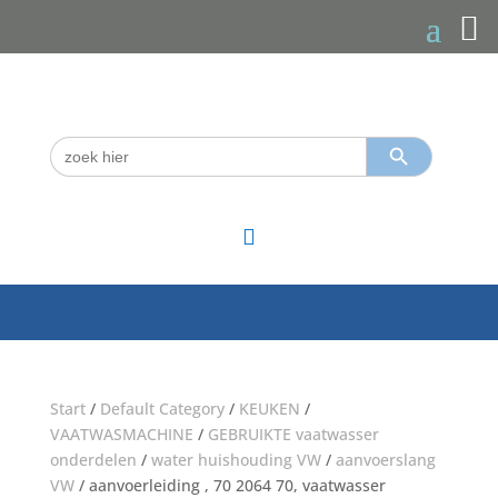
Zoekknop
Zoek
naar:

Start
/
Default Category
/
KEUKEN
/
VAATWASMACHINE
/
GEBRUIKTE vaatwasser
onderdelen
/
water huishouding VW
/
aanvoerslang
VW
/ aanvoerleiding , 70 2064 70, vaatwasser