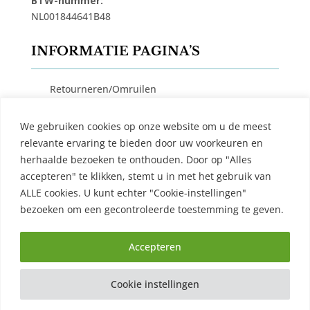
BTW-nummer:
NL001844641B48
INFORMATIE PAGINA’S
Retourneren/Omruilen
Privacy Beleid
We gebruiken cookies op onze website om u de meest
Cookiebeleid
relevante ervaring te bieden door uw voorkeuren en
Algemene Voorwaarden
herhaalde bezoeken te onthouden. Door op "Alles
accepteren" te klikken, stemt u in met het gebruik van
Contact
ALLE cookies. U kunt echter "Cookie-instellingen"
bezoeken om een ​​gecontroleerde toestemming te geven.
Accepteren
Cookie instellingen