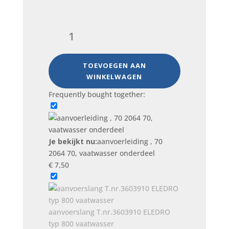
aanvoerleiding
,
70
2064
TOEVOEGEN AAN
70,
WINKELWAGEN
vaatwasser
Frequently bought together:
onderdeel
aantal
Je bekijkt nu:
aanvoerleiding , 70
2064 70, vaatwasser onderdeel
€
7,50
aanvoerslang T.nr.3603910 ELEDRO
typ 800 vaatwasser