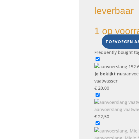
leverbaar
1 op voorr
TOEVOEGEN A
aanvoerslang
152.644.30
Frequently bought to
type
88
3/5
Je bekijkt nu:
aanvoer
ltr
vaatwasser
min
€
20,00
vaatwasser
aantal
aanvoerslang vaatwas
€
22,50
aanvoerslang, Miele 