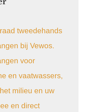
er
rraad tweedehands
ngen bij Vewos.
angen voor
e en vaatwassers,
het milieu en uw
e en direct