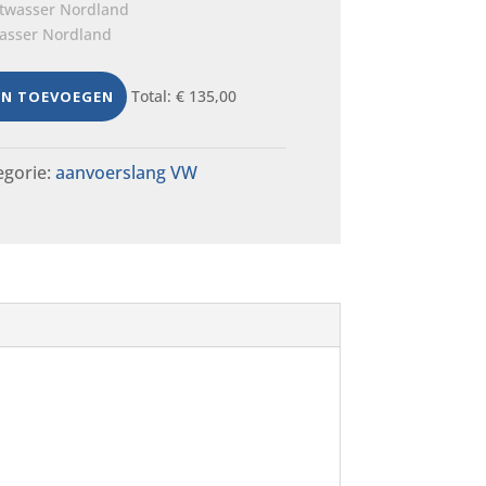
wasser Nordland
Total:
€
135,00
EN TOEVOEGEN
egorie:
aanvoerslang VW