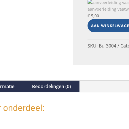
aanvoerleiding vaat
€
5,00
AAN WINKELWAG
SKU:
Bu-3004
Cat
ormatie
Beoordelingen (0)
 onderdeel: