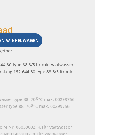
aad
AN WINKELWAGEN
gether:
slang 152.644.30 type 88 3/5 ltr min
ser type 88, 70Â°C max, 00299756
M.Nr. 06039002, 4.1ltr vaatwasser