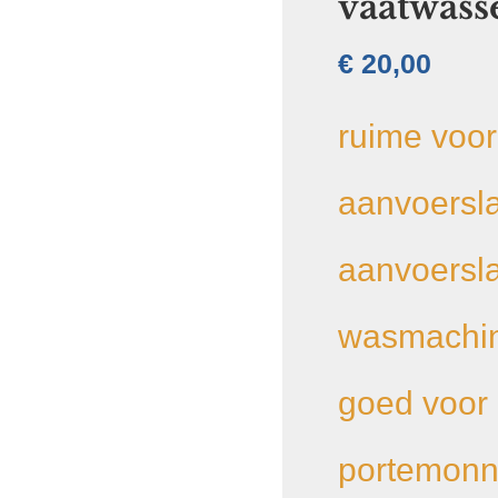
vaatwass
€
20,00
ruime voo
aanvoersla
aanvoersl
wasmachin
goed voor 
portemonne