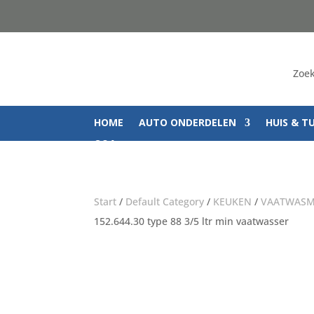
Zoek
HOME
AUTO ONDERDELEN
HUIS & T
Q&A
Start
/
Default Category
/
KEUKEN
/
VAATWASM
152.644.30 type 88 3/5 ltr min vaatwasser