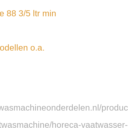
 88 3/5 ltr min
odellen o.a.
wasmachineonderdelen.nl/product
twasmachine/horeca-vaatwasser-