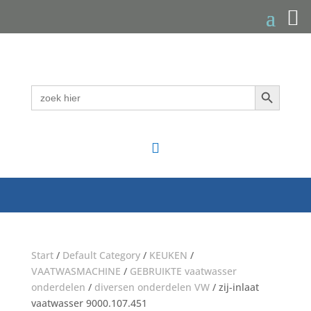
Zoekknop
Zoek
naar:

Start
/
Default Category
/
KEUKEN
/
VAATWASMACHINE
/
GEBRUIKTE vaatwasser
onderdelen
/
diversen onderdelen VW
/ zij-inlaat
vaatwasser 9000.107.451