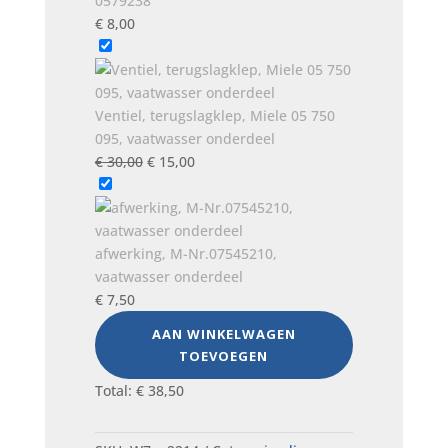
0579238
€
8,00
Ventiel, terugslagklep, Miele 05 750
095, vaatwasser onderdeel
Oorspronkelijke
Huidige
€
30,00
€
15,00
prijs
prijs
was:
is:
€ 30,00.
€ 15,00.
afwerking, M-Nr.07545210,
vaatwasser onderdeel
€
7,50
AAN WINKELWAGEN
TOEVOEGEN
Total:
€
38,50