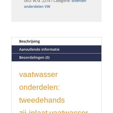
SKU:
W7a .2214
Categorie:
diversen
onderdelen VW
Beschrijving
Aanvullende informatie
Beoordelingen (0)
vaatwasser
onderdelen:
tweedehands
zij-inlaat vaatwasser