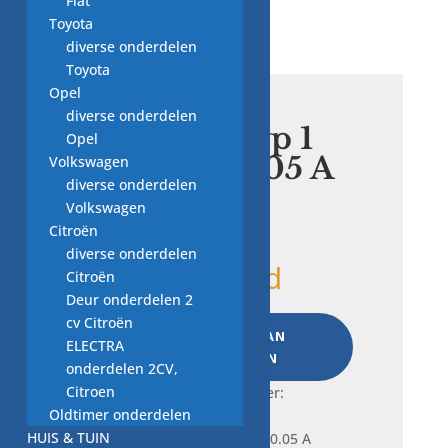
Fiat
🔍
Toyota
diverse onderdelen
Toyota
Opel
diverse onderdelen
zekering typ 1
Opel
737 200, 0.05 A
Volkswagen
diverse onderdelen
Volkswagen
€
5,00
Citroën
diverse onderdelen
1 op voorraad
Citroën
Deur onderdelen 2
zekering
cv Citroën
TOEVOEGEN AAN
typ
ELECTRA
WINKELWAGEN
1
onderdelen 2CV,
737
Citroen
Frequently bought together:
200,
Oldtimer onderdelen
0.05
HUIS & TUIN