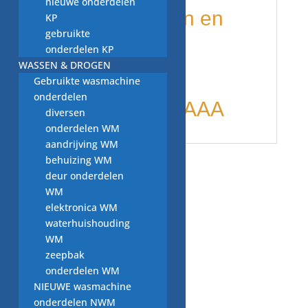
nieuwe onderdelen
diverse merken en
KP
gebruikte
modellen o.a
onderdelen KP
WASSEN & DROGEN
Gebruikte wasmachine
onderdelen
Studio VW 14 AAA
diversen
onderdelen WM
aandrijving WM
behuizing WM
Gerelateerde producten
deur onderdelen
WM
elektronica WM
waterhuishouding
trechter, klein,
WM
vaatwasser
zeepbak
onderdeel
onderdelen WM
€
2,00
NIEUWE wasmachine
onderdelen NWM