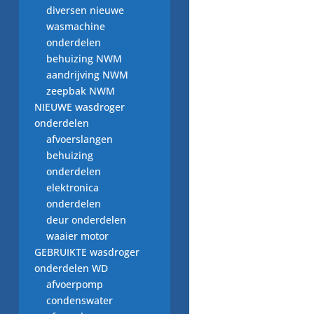
diversen nieuwe
wasmachine
onderdelen
behuizing NWM
aandrijving NWM
zeepbak NWM
zij-inlaat deksel
vaatwasser T.nr
NIEUWE wasdroger
2119230, vaatwasser
onderdelen
onderdeel
afvoerslangen
behuizing
€
3,00
onderdelen
elektronica
onderdelen
deur onderdelen
waaier motor
zekering Z42-43 6-
GEBRUIKTE wasdroger
250, A190
onderdelen WD
afvoerpomp
€
2,50
condenswater