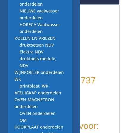
onderdelen
NIEUWE vaatwasser
onderdelen
vaatwasser
HORECA Vaatwasser
onderdelen
onderdelen:
KOELEN EN VRIEZEN
druktoetsen NDV
tweedehands
Elektra NDV
druktoets module,
thermostaat
NDV
WIJNKOELER onderdelen
zekering typ 1 737
WK
printplaat, WK
AFZUIGKAP onderdelen
200, 0.05
OVEN-MAGNETRON
onderdelen
Avaatwasser
OVEN onderdelen
OM
word gebruikt voor:
KOOKPLAAT onderdelen