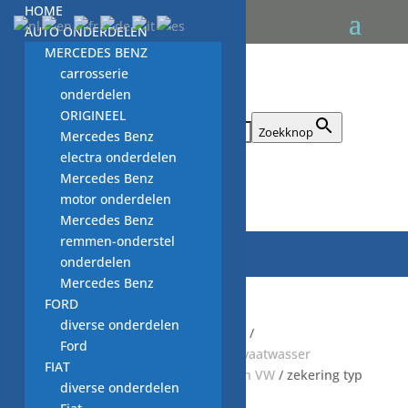
HOME
AUTO ONDERDELEN
MERCEDES BENZ
carrosserie
onderdelen
ORIGINEEL
Zoek naar:
Zoekknop
Mercedes Benz
electra onderdelen
Mercedes Benz

motor onderdelen
Mercedes Benz
remmen-onderstel
onderdelen
Mercedes Benz
FORD
diverse onderdelen
Start
/
Default Category
/
KEUKEN
/
Ford
VAATWASMACHINE
/
GEBRUIKTE vaatwasser
FIAT
onderdelen
/
diversen onderdelen VW
/ zekering typ
diverse onderdelen
1 737 200, 0.05 A