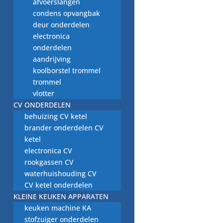
afvoerslangen
condens opvangbak
deur onderdelen
electronica
zekering Z435PPOP,
E036FC3, 6A-
onderdelen
250~T180
aandrijving
koolborstel trommel
€
2,00
trommel
vlotter
CV ONDERDELEN
behuizing CV ketel
brander onderdelen CV
ketel
electronica CV
rookgassen CV
waterhuishouding CV
CV ketel onderdelen
KLEINE KEUKEN APPARATEN
keuken machine KA
stofzuiger onderdelen