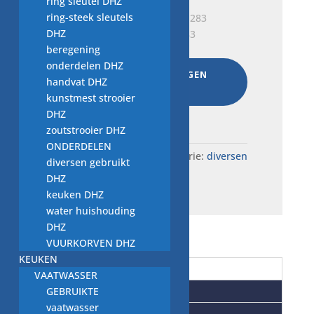
ring sleutel DHZ
ring-steek sleutels
DHZ
lampje Miele T.Nr. 3971283
beregening
€
4,00
onderdelen DHZ
AAN WINKELWAGEN
handvat DHZ
TOEVOEGEN
kunstmest strooier
DHZ
Total:
€
20,00
zoutstrooier DHZ
ONDERDELEN
SKU:
M91N..8760
Categorie:
diversen
diversen gebruikt
onderdelen VW
DHZ
keuken DHZ
water huishouding
DHZ
VUURKORVEN DHZ
KEUKEN
Beschrijving
VAATWASSER
GEBRUIKTE
Aanvullende informatie
vaatwasser
Beoordelingen (0)