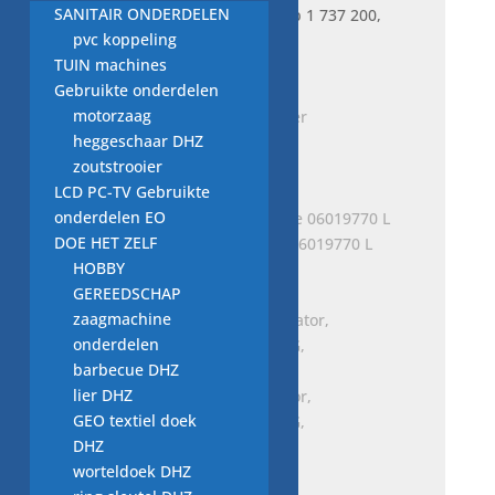
A
SANITAIR ONDERDELEN
Je bekijkt nu:
zekering typ 1 737 200,
aantal
pvc koppeling
0.05 A
TUIN machines
€
5,00
Gebruikte onderdelen
motorzaag
heggeschaar DHZ
drukregelaar vaatwasser
zoutstrooier
€
5,00
LCD PC-TV Gebruikte
onderdelen EO
DOE HET ZELF
beugel afdekplaat Miele 06019770 L
HOBBY
€
3,00
GEREEDSCHAP
zaagmachine
onderdelen
barbecue DHZ
lier DHZ
zij-inlaat condensventilator,
GEO textiel doek
ABS3204330TS 3204320PG,
DHZ
vaatwasser
worteldoek DHZ
€
3,00