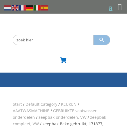
Zoekknop
Zoek
naar:

Start
/
Default Category
/
KEUKEN
/
VAATWASMACHINE
/
GEBRUIKTE vaatwasser
onderdelen
/
zeepbak onderdelen, VW
/
zeepbak
compleet, VW
/ zeepbak Beko gebruikt, 171877,