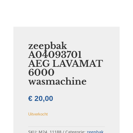
zeepbak
A04093701
AEG LAVAMAT
6000
wasmachine
€
20,00
Uitverkocht
SKU:
M24..11188
Categorie:
zeepbak