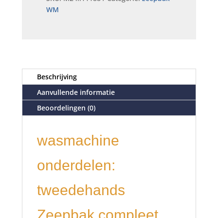
WM
Beschrijving
Aanvullende informatie
Beoordelingen (0)
wasmachine
onderdelen:
tweedehands
Zeepbak compleet