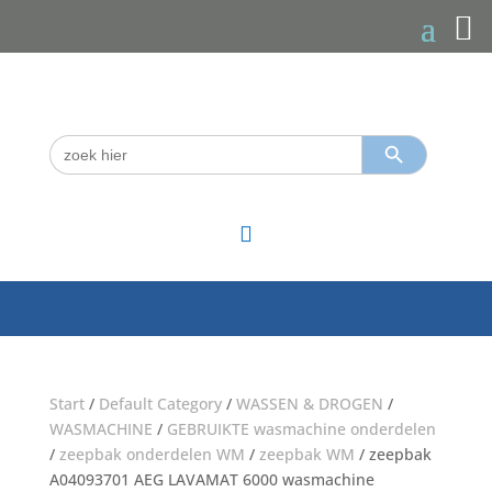
Zoekknop
Zoek
naar:

Start
/
Default Category
/
WASSEN & DROGEN
/
WASMACHINE
/
GEBRUIKTE wasmachine onderdelen
/
zeepbak onderdelen WM
/
zeepbak WM
/ zeepbak
A04093701 AEG LAVAMAT 6000 wasmachine