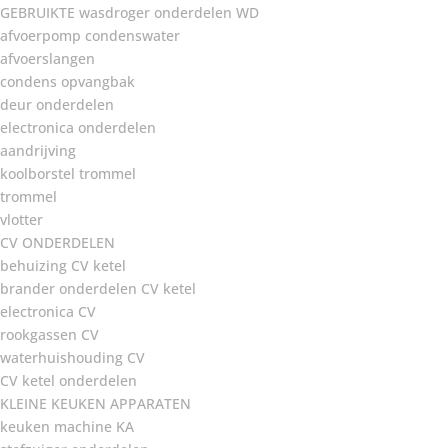
GEBRUIKTE wasdroger onderdelen WD
afvoerpomp condenswater
afvoerslangen
condens opvangbak
deur onderdelen
electronica onderdelen
aandrijving
koolborstel trommel
trommel
vlotter
CV ONDERDELEN
behuizing CV ketel
brander onderdelen CV ketel
electronica CV
rookgassen CV
waterhuishouding CV
CV ketel onderdelen
KLEINE KEUKEN APPARATEN
keuken machine KA