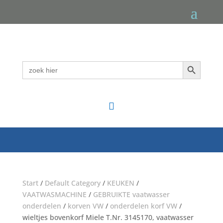
Zoekknop
Zoek
naar:

Start
/
Default Category
/
KEUKEN
/
VAATWASMACHINE
/
GEBRUIKTE vaatwasser
onderdelen
/
korven VW
/
onderdelen korf VW
/
wieltjes bovenkorf Miele T.Nr. 3145170, vaatwasser