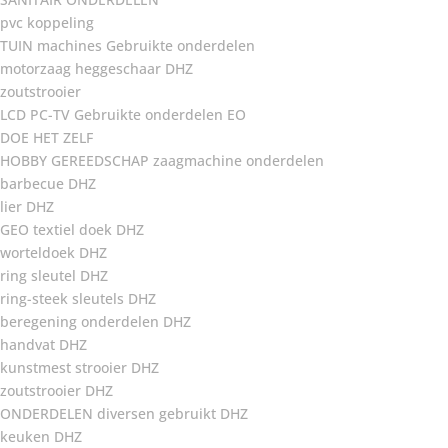
pvc koppeling
TUIN machines Gebruikte onderdelen
motorzaag heggeschaar DHZ
zoutstrooier
LCD PC-TV Gebruikte onderdelen EO
DOE HET ZELF
HOBBY GEREEDSCHAP zaagmachine onderdelen
barbecue DHZ
lier DHZ
GEO textiel doek DHZ
worteldoek DHZ
ring sleutel DHZ
ring-steek sleutels DHZ
beregening onderdelen DHZ
handvat DHZ
kunstmest strooier DHZ
zoutstrooier DHZ
ONDERDELEN diversen gebruikt DHZ
keuken DHZ