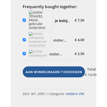
Frequently bought together:
€
7,50
Je bekijkt
nu:
vlotter
3934282,
Miele,
gebruikt
€
4,00
vlotter
onderdeel
compleet,
vaatwasser
€
2,50
vlotter
onderdeel
vaatwasser
Total:
AAN WINKELWAGEN TOEVOEGEN
€
14,00
SKU:
W1..6981
Categorie:
vlotters VW