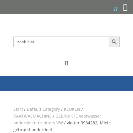
Zoekknop
Zoek
naar:

Start
/
Default Category
/
KEUKEN
/
VAATWASMACHINE
/
GEBRUIKTE vaatwasser
onderdelen
/
vlotters VW
/ vlotter 3934282, Miele,
gebruikt onderdeel