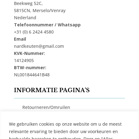
Beekweg 52C,
5815CN, Merselo/Venray
Nederland
Telefoonnummer / Whatsapp
+31 (0) 6 2424 4580
Email
nardkeuten@gmail.com
KVK-Nummer:
14124905
BTW-nummer:
NL001844641B48
INFORMATIE PAGINA’S
Retourneren/Omruilen
Privacy Beleid
We gebruiken cookies op onze website om u de meest
Cookiebeleid
relevante ervaring te bieden door uw voorkeuren en
Algemene Voorwaarden
herhaalde bezoeken te onthouden. Door op "Alles