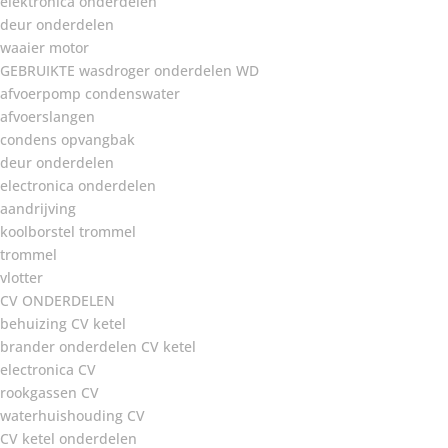
elektronica onderdelen
deur onderdelen
waaier motor
GEBRUIKTE wasdroger onderdelen WD
afvoerpomp condenswater
afvoerslangen
condens opvangbak
deur onderdelen
electronica onderdelen
aandrijving
koolborstel trommel
trommel
vlotter
CV ONDERDELEN
behuizing CV ketel
brander onderdelen CV ketel
electronica CV
rookgassen CV
waterhuishouding CV
CV ketel onderdelen