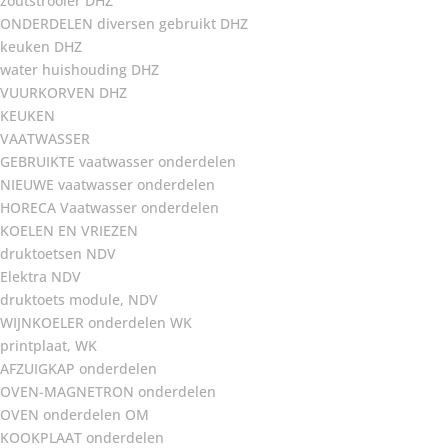
zoutstrooier DHZ
ONDERDELEN diversen gebruikt DHZ
keuken DHZ
water huishouding DHZ
VUURKORVEN DHZ
KEUKEN
VAATWASSER
GEBRUIKTE vaatwasser onderdelen
NIEUWE vaatwasser onderdelen
HORECA Vaatwasser onderdelen
KOELEN EN VRIEZEN
druktoetsen NDV
Elektra NDV
druktoets module, NDV
WIJNKOELER onderdelen WK
printplaat, WK
AFZUIGKAP onderdelen
OVEN-MAGNETRON onderdelen
OVEN onderdelen OM
KOOKPLAAT onderdelen