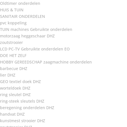
Oldtimer onderdelen
HUIS & TUIN
SANITAIR ONDERDELEN
pvc koppeling
TUIN machines Gebruikte onderdelen
motorzaag heggeschaar DHZ
zoutstrooier
LCD PC-TV Gebruikte onderdelen EO
DOE HET ZELF
HOBBY GEREEDSCHAP zaagmachine onderdelen
barbecue DHZ
lier DHZ
GEO textiel doek DHZ
worteldoek DHZ
ring sleutel DHZ
ring-steek sleutels DHZ
beregening onderdelen DHZ
handvat DHZ
kunstmest strooier DHZ