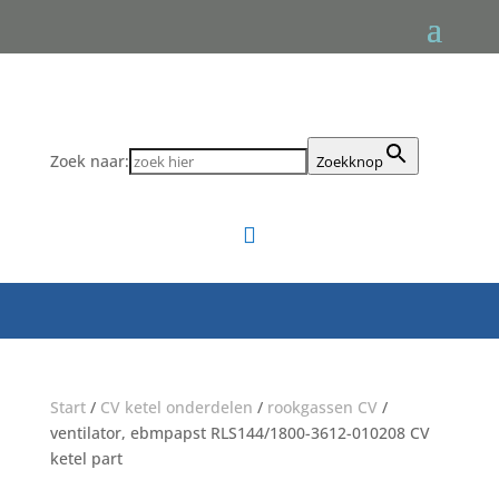
Zoek naar:
Zoekknop

Start
/
CV ketel onderdelen
/
rookgassen CV
/
ventilator, ebmpapst RLS144/1800-3612-010208 CV
ketel part