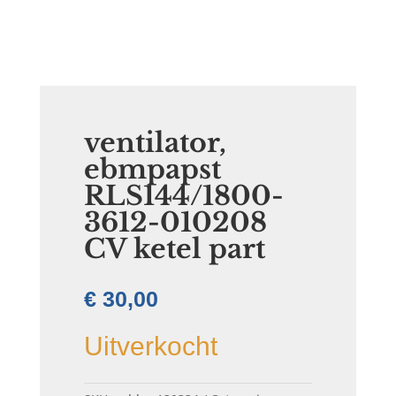
ventilator,
ebmpapst
RLS144/1800-
3612-010208
CV ketel part
€
30,00
Uitverkocht