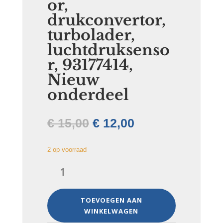
or,
drukconvertor,
turbolader,
luchtdruksenso
r, 93177414,
Nieuw
onderdeel
Oorspronkelijke
Huidige
€
15,00
€
12,00
prijs
prijs
was:
is:
2 op voorraad
€ 15,00.
€ 12,00.
Turbodruksensor,
drukconvertor,
turbolader,
luchtdruksensor,
TOEVOEGEN AAN
93177414,
WINKELWAGEN
Nieuw