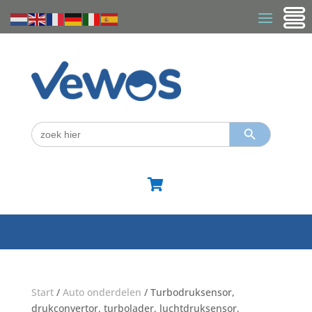
Zoekknop
Zoek
naar:

Start
/
Auto onderdelen
/ Turbodruksensor,
drukconvertor, turbolader, luchtdruksensor,