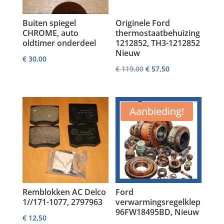
Buiten spiegel
Originele Ford
CHROME, auto
thermostaatbehuizing
oldtimer onderdeel
1212852, TH3-1212852
Nieuw
€
30,00
Oorspronkelijke
Huidige
€
119,00
€
57,50
prijs
prijs
was:
is:
Aanbieding!
€ 119,00.
€ 57,50.
Remblokken AC Delco
Ford
1//171-1077, 2797963
verwarmingsregelklep
96FW18495BD, Nieuw
€
12,50