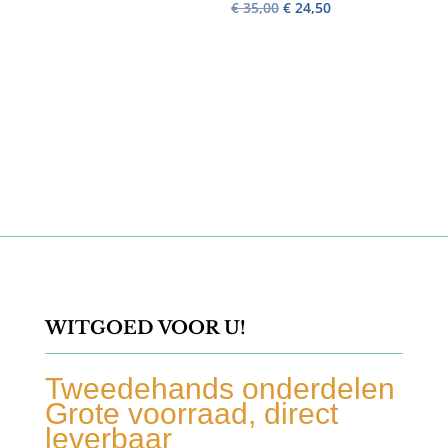
Oorspronkelijke
Huidige
€
35,00
€
24,50
prijs
prijs
was:
is:
€ 35,00.
€ 24,50.
WITGOED VOOR U!
Tweedehands onderdelen
Grote voorraad, direct
leverbaar