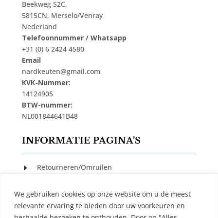
Beekweg 52C,
5815CN, Merselo/Venray
Nederland
Telefoonnummer / Whatsapp
+31 (0) 6 2424 4580
Email
nardkeuten@gmail.com
KVK-Nummer:
14124905
BTW-nummer:
NL001844641B48
INFORMATIE PAGINA’S
Retourneren/Omruilen
E
Privacy Beleid
E
We gebruiken cookies op onze website om u de meest
Cookiebeleid
E
relevante ervaring te bieden door uw voorkeuren en
Algemene Voorwaarden
E
herhaalde bezoeken te onthouden. Door op "Alles