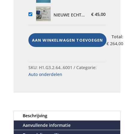
Probe
rood links,
for
auto onderdeel
Vauxhall
€
45,00
2CV
NIEUWE ECHTE
Opel
MERCEDES
Corsa C
BENZ
Meriva
BANDENKLEP
Total:
Astra,
STEEL OEM
AAN WINKELWAGEN TOEVOEGEN
€
264,00
Nieuw
DEEL NR. Een
0004001000
SKU:
H1.G3.2.64..6001
Categorie:
Auto onderdelen
Beschrijving
Aanvullende informatie