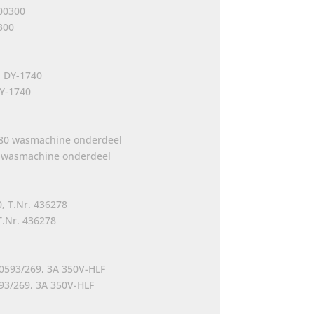
300
DY-1740
80 wasmachine onderdeel
T.Nr. 436278
93/269, 3A 350V-HLF