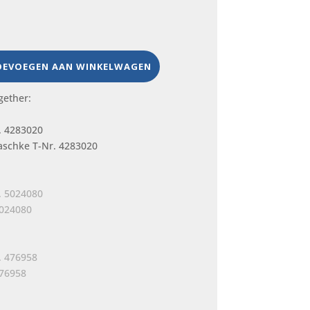
OEVOEGEN AAN WINKELWAGEN
gether:
aschke T-Nr. 4283020
5024080
476958