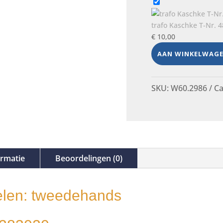
trafo Kaschke T-Nr. 
€
10,00
AAN WINKELWAG
SKU:
W60.2986
Ca
ormatie
Beoordelingen (0)
len: tweedehands