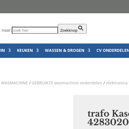
 naar:
Zoekknop
UIN
KEUKEN
WASSEN & DROGEN
CV ONDERDELE
/
WASMACHINE
/
GEBRUIKTE wasmachine onderdelen
/
elektronic
trafo Ka
4283020