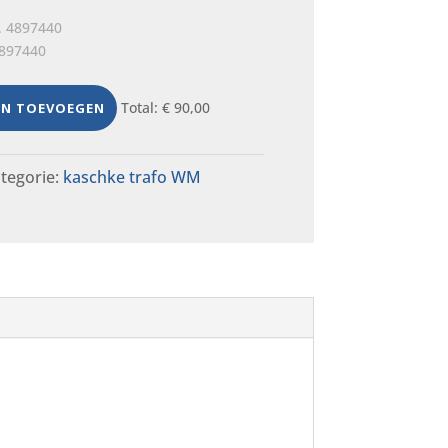
4897440
Total:
€
90,00
EN TOEVOEGEN
tegorie:
kaschke trafo WM