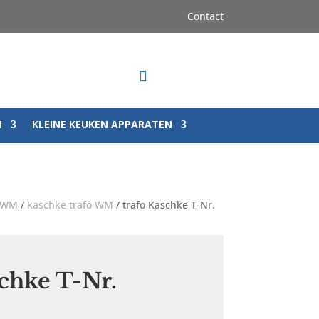
Contact

N
KLEINE KEUKEN APPARATEN
a WM
/
kaschke trafo WM
/ trafo Kaschke T-Nr.
schke T-Nr.