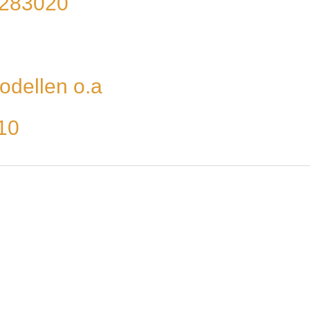
 4283020
odellen o.a
10