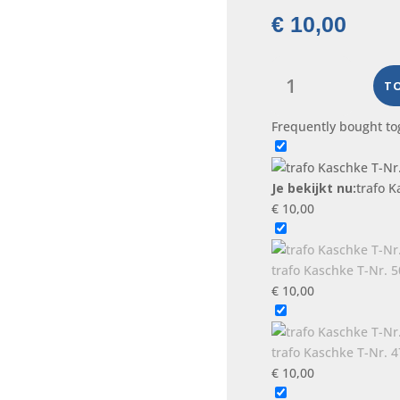
€
10,00
trafo
Kaschke
T
T-
Frequently bought to
Nr.
4283020
aantal
Je bekijkt nu:
trafo K
€
10,00
trafo Kaschke T-Nr. 
€
10,00
trafo Kaschke T-Nr. 
€
10,00