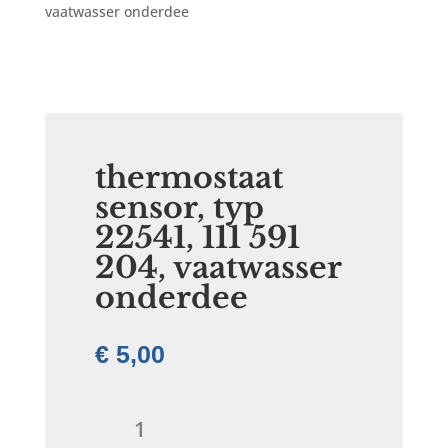
vaatwasser onderdee
thermostaat
sensor, typ
22541, 111 591
204, vaatwasser
onderdee
€
5,00
thermostaat
sensor,