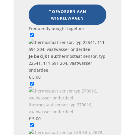
typ
22541,
TOEVOEGEN AAN
111
WINKELWAGEN
591
Frequently bought together:
204,
vaatwasser
onderdee
aantal
Je bekijkt nu:
thermostaat sensor, typ
22541, 111 591 204, vaatwasser
onderdee
€
5,00
thermostaat sensor typ 279016,
vaatwasser onderdeel
€
5,00