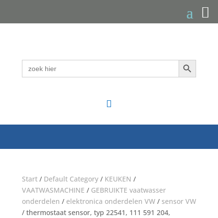
Zoekknop
Zoek
naar:

Start
/
Default Category
/
KEUKEN
/
VAATWASMACHINE
/
GEBRUIKTE vaatwasser
onderdelen
/
elektronica onderdelen VW
/
sensor VW
/ thermostaat sensor, typ 22541, 111 591 204,