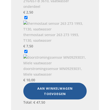
216/657-B 3610, vaatwasser
onderdeel
€
2,50
thermostaat sensor 263 273 1993,
T130, vaatwasser
€
7,50
doorstromingssensor MN09293031,
Miele vaatwasser
€
10,00
AAN WINKELWAGEN
TOEVOEGEN
Total:
€
47,50