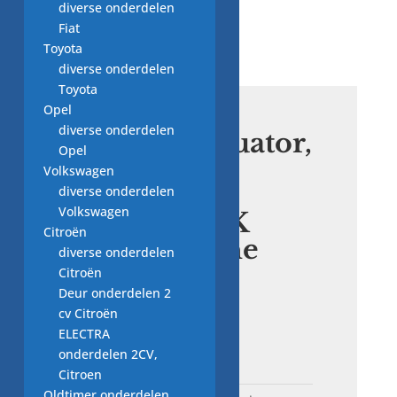
diverse onderdelen
wasmachine
Fiat
Toyota
diverse onderdelen
Toyota
Opel
diverse onderdelen
thermoaktuator,
Opel
schakelaar
Volkswagen
zeepbak
diverse onderdelen
Volkswagen
100332.07K
Citroën
wasmachine
diverse onderdelen
Citroën
Deur onderdelen 2
€
5,00
cv Citroën
ELECTRA
Uitverkocht
onderdelen 2CV,
Citroen
Oldtimer onderdelen