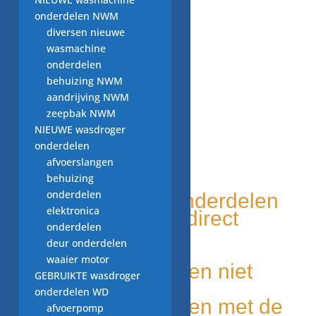
onderdelen NWM
diversen nieuwe
wasmachine
onderdelen
behuizing NWM
aandrijving NWM
zeepbak NWM
NIEUWE wasdroger
onderdelen
afvoerslangen
WITGOED VOOR U!
behuizing
onderdelen
Tweedehands onderdelen
elektronica
Grote voorraad, direct
onderdelen
leverbaar
deur onderdelen
Duurzaam
waaier motor
Unieke onderdelen niet
GEBRUIKTE wasdroger
elders leverbaar
onderdelen WD
Makkelijk te vinden met de
afvoerpomp