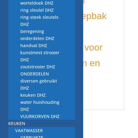
thermoactuator
worteldoek DHZ
ring sleutel DHZ
schakelaar zeepbak
ring-steek sleutels
DHZ
100332.07K
beregening
onderdelen DHZ
wordt gebruikt voor
handvat DHZ
kunstmest strooier
DHZ
diverse merken en
zoutstrooier DHZ
ONDERDELEN
modellen o.a.
diversen gebruikt
DHZ
Nordland
keuken DHZ
water huishouding
DHZ
VUURKORVEN DHZ
Gerelateerde producten
KEUKEN
VAATWASSER
GEBRUIKTE