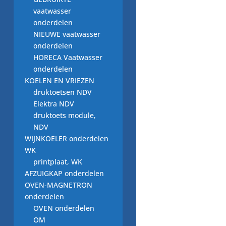
vaatwasser
onderdelen
zeepbak schakelaar
NIEUWE vaatwasser
100331.40,
onderdelen
wasmachine
HORECA Vaatwasser
onderdeel
onderdelen
€
7,00
KOELEN EN VRIEZEN
druktoetsen NDV
Elektra NDV
druktoets module,
NDV
WIJNKOELER onderdelen
WK
thermoaktuator,
schakelaar zeepbak
printplaat, WK
100332.07K
AFZUIGKAP onderdelen
wasmachine
OVEN-MAGNETRON
onderdelen
€
5,00
OVEN onderdelen
OM