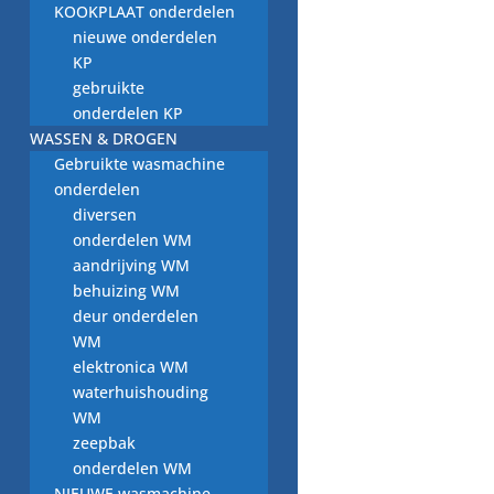
KOOKPLAAT onderdelen
nieuwe onderdelen
KP
gebruikte
zeepbak schakelaar
onderdelen KP
type 90873.00
WASSEN & DROGEN
1903922,
Gebruikte wasmachine
wasmachine
onderdelen
onderdeel
diversen
€
5,00
onderdelen WM
aandrijving WM
behuizing WM
deur onderdelen
WM
airlock labyrinth type
elektronica WM
91186.00, 1004229
waterhuishouding
WM
€
7,00
zeepbak
onderdelen WM
NIEUWE wasmachine