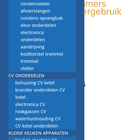
onderdelen nummers
condenswater
Milieu bewust, hergebruik
afvoerslangen
van onderdelen
condens opvangbak
deur onderdelen
electronica
onderdelen
aandrijving
koolborstel trommel
trommel
vlotter
CV ONDERDELEN
behuizing CV ketel
CONTACT GEGEVENS
brander onderdelen CV
Adres
ketel
Beekweg 52C,
electronica CV
5815CN, Merselo/Venray
rookgassen CV
Nederland
waterhuishouding CV
Telefoonnummer / Whatsapp
CV ketel onderdelen
+31 (0) 6 2424 4580
KLEINE KEUKEN APPARATEN
Email