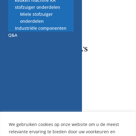
keuken machine KA
nardkeuten@gmail.com
stofzuiger onderdelen
KVK-Nummer:
Miele stofzuiger
14124905
onderdelen
BTW-nummer:
Industriële componenten
NL001844641B48
Q&A
INFORMATIE PAGINA’S
Retourneren/Omruilen
Privacy Beleid
Cookiebeleid
Algemene Voorwaarden
We gebruiken cookies op onze website om u de meest
relevante ervaring te bieden door uw voorkeuren en
Contact