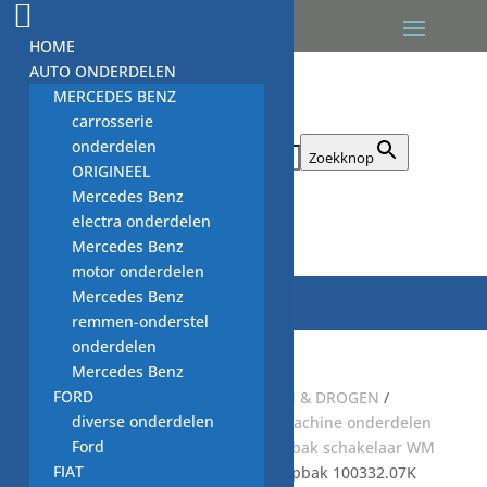
HOME
AUTO ONDERDELEN
MERCEDES BENZ
carrosserie
onderdelen
Zoek naar:
Zoekknop
ORIGINEEL
Mercedes Benz
electra onderdelen

Mercedes Benz
motor onderdelen
Mercedes Benz
remmen-onderstel
onderdelen
Mercedes Benz
FORD
Start
/
Default Category
/
WASSEN & DROGEN
/
diverse onderdelen
WASMACHINE
/
GEBRUIKTE wasmachine onderdelen
Ford
/
zeepbak onderdelen WM
/
zeepbak schakelaar WM
FIAT
/ thermoaktuator, schakelaar zeepbak 100332.07K