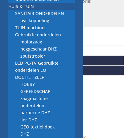
SKU:
W85K..12726
Categorie:
HUIS & TUIN
zeepbak schakelaar WM
SANITAIR ONDERDELEN
pvc koppeling
TUIN machines
Gebruikte onderdelen
motorzaag
heggeschaar DHZ
Beschrijving
zoutstrooier
Aanvullende informatie
LCD PC-TV Gebruikte
onderdelen EO
Beoordelingen (0)
DOE HET ZELF
HOBBY
wasmachine
GEREEDSCHAP
zaagmachine
onderdelen:
onderdelen
barbecue DHZ
lier DHZ
tweedehands
GEO textiel doek
DHZ