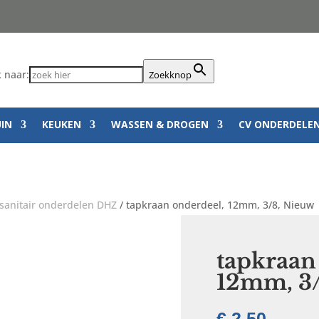
 naar:
Zoekknop
UIN
KEUKEN
WASSEN & DROGEN
CV ONDERDELE
sanitair onderdelen DHZ
/ tapkraan onderdeel, 12mm, 3/8, Nieuw
tapkraan
12mm, 3/
€
2,50