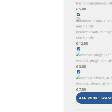
bedieningspaneel, O
€
5,00
keukenkraan, mengkra
een handv
€
12,50
wasbak plugbeker afv
€
3,00
wasbak afvoer, 40 m
€
7,50
AAN WINKELWAG