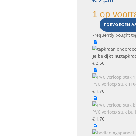
1 op voorr
TOEVOEGEN A
tapkraan
onderdeel,
Frequently bought to
12mm,
3/8,
Nieuw
Je bekijkt nu:
tapkra
aantal
€
2,50
PVC verloop stuk 110
€
1,70
PVC verloop stuk buit
€
1,70