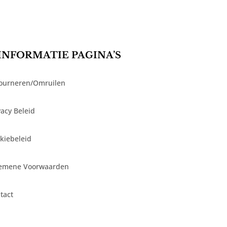
INFORMATIE PAGINA’S
ourneren/Omruilen
vacy Beleid
kiebeleid
emene Voorwaarden
tact