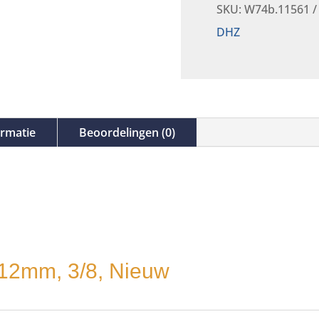
SKU:
W74b.11561
DHZ
ormatie
Beoordelingen (0)
 12mm, 3/8, Nieuw