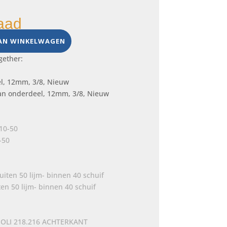
aad
AN WINKELWAGEN
gether:
an onderdeel, 12mm, 3/8, Nieuw
-50
en 50 lijm- binnen 40 schuif