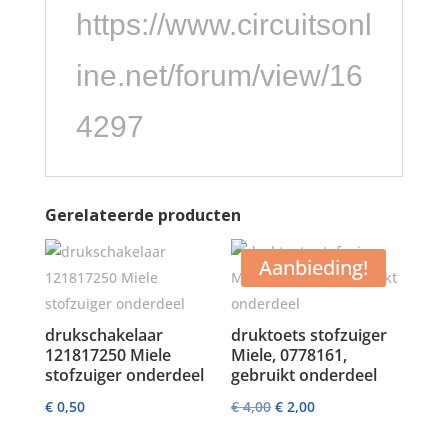
https://www.circuitsonl
ine.net/forum/view/16
4297
Gerelateerde producten
Aanbieding!
drukschakelaar
druktoets stofzuiger
121817250 Miele
Miele, 0778161,
stofzuiger onderdeel
gebruikt onderdeel
Oorspronkelijke
Huidige
€
0,50
€
4,00
€
2,00
prijs
prijs