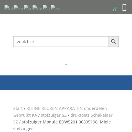
Zoekknop
Zoek
naar:

Start
/
KLEINE KEUKEN APPARATEN onderdelen
Gebruikt KA
/
stofzuiger SZ
/
druktoets Schakelaar,
SZ
/ stofzuiger Module EDW5201 06895196, Miele
stofzuiger