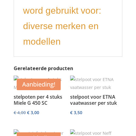
word gebruikt voor:
diverse merken en
modellen
Gerelateerde producten
Aanbieding!
stelpoten per 4 stuks
stelpoot voor ETNA
Miele G 450 SC
vaatwasser per stuk
Oorspronkelijke
Huidige
€
4,00
€
3,00
€
3,50
prijs
prijs
was:
is: