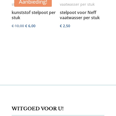
Aanbieding!
€ 4,00.
€ 3,00.
kunststof stelpoot per
stelpoot voor Neff
stuk
vaatwasser per stuk
Oorspronkelijke
Huidige
€
10,00
€
6,00
€
2,50
prijs
prijs
was:
is:
€ 10,00.
€ 6,00.
WITGOED VOOR U!