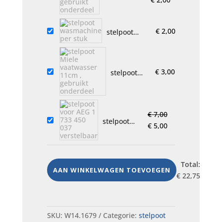
Miele
prijs
prijs
vaatwasser,
was:
is:
gebruikt
€
2,00
stelpoot
€ 4,00.
€ 2,00.
onderdeel
wasmachine
per stuk
€
3,00
stelpoot
Miele
vaatwasser
11cm ,
gebruikt
€
7,00
stelpoot
onderdeel
Oorspronkelijke
Huidige
€
5,00
voor AEG 1
prijs
prijs
733 450
was:
is:
037
€ 7,00.
€ 5,00.
verstelbaar
Total:
AAN WINKELWAGEN TOEVOEGEN
€
22,75
SKU:
W14.1679
Categorie:
stelpoot