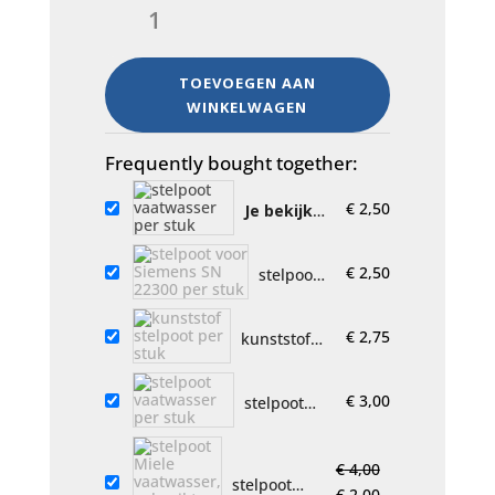
vaatwasser
per
stuk
TOEVOEGEN AAN
aantal
WINKELWAGEN
Frequently bought together:
€
2,50
Je bekijkt
nu:
stelpoot
vaatwasser
€
2,50
stelpoot
per stuk
voor
Siemens
€
2,75
kunststof
SN 22300
stelpoot
per stuk
per stuk
€
3,00
stelpoot
vaatwasser
per stuk
€
4,00
stelpoot
Oorspronkelijke
Huidige
€
2,00