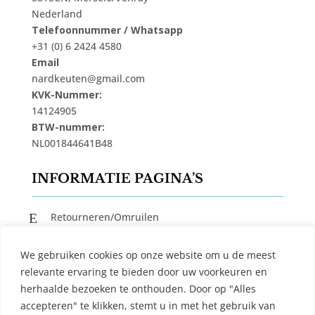
Nederland
Telefoonnummer / Whatsapp
+31 (0) 6 2424 4580
Email
nardkeuten@gmail.com
KVK-Nummer:
14124905
BTW-nummer:
NL001844641B48
INFORMATIE PAGINA’S
E
Retourneren/Omruilen
E
Privacy Beleid
We gebruiken cookies op onze website om u de meest
E
Cookiebeleid
relevante ervaring te bieden door uw voorkeuren en
E
Algemene Voorwaarden
herhaalde bezoeken te onthouden. Door op "Alles
accepteren" te klikken, stemt u in met het gebruik van
E
Contact