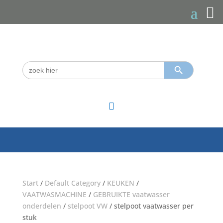
Zoekknop
Zoek
naar:

Start
/
Default Category
/
KEUKEN
/
VAATWASMACHINE
/
GEBRUIKTE vaatwasser
onderdelen
/
stelpoot VW
/ stelpoot vaatwasser per
stuk