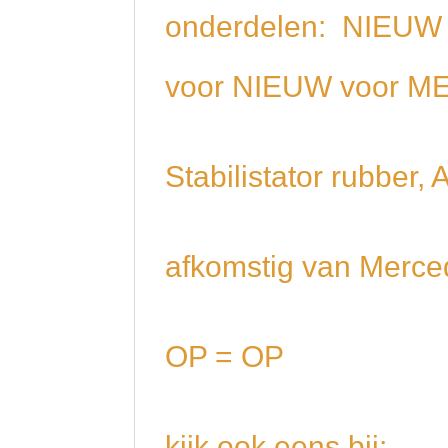
onderdelen: NIEUW 
voor NIEUW voor 
Stabilistator rubbe
afkomstig van Merce
OP = OP
kijk ook eens bij: