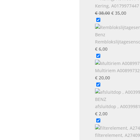
Kering, A017997744
Oorspronkeli
Huidig
€
38,00
€
35,00
prijs
prijs
was:
is:
€ 38,00.
€ 35,0
Remblokslijtagesens
€
6,00
Multiriem A00899732
€
20,00
afsluitdop , A00399
€
2,00
filterelement, A274