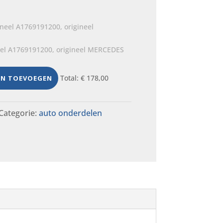
eel A1769191200, origineel MERCEDES
Total:
€
178,00
EN TOEVOEGEN
Categorie:
auto onderdelen