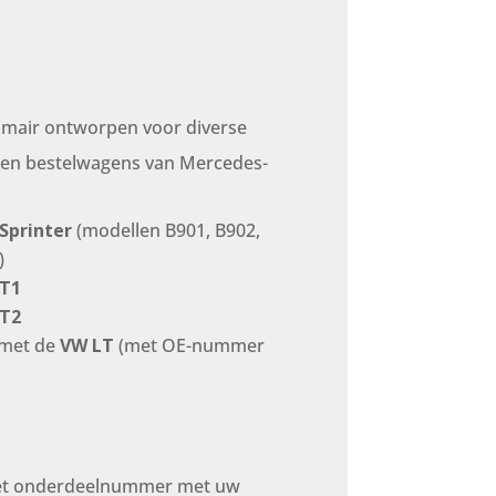
rimair ontworpen voor diverse
n en bestelwagens van Mercedes-
Sprinter
(modellen B901, B902,
)
 T1
 T2
 met de
VW LT
(met OE-nummer
 het onderdeelnummer met uw