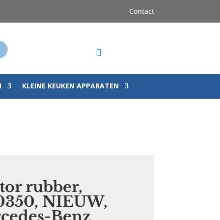
Contact
op

N
KLEINE KEUKEN APPARATEN
ator rubber,
0350, NIEUW,
rcedes-Benz