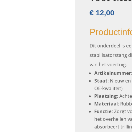
€
12,00
Productinf
Dit onderdeel is e
stabilisatorstang 
van het voertuig.
Artikelnummer
Staat
: Nieuw en
OE-kwaliteit)
Plaatsing
: Achte
Materiaal
: Rubb
Functie
: Zorgt v
het overhellen v
absorbeert trilli