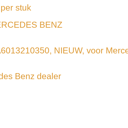
per stuk
MERCEDES BENZ
r, A6013210350, NIEUW, voor Mer
des Benz dealer