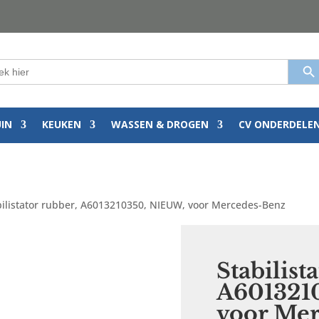
Zoekkn
k
:
UIN
KEUKEN
WASSEN & DROGEN
CV ONDERDELE
bilistator rubber, A6013210350, NIEUW, voor Mercedes-Benz
Stabilist
A601321
voor Me