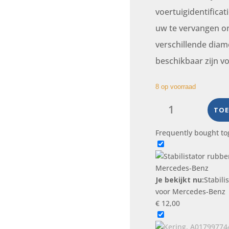
voertuigidentific
uw te vervangen on
verschillende diam
beschikbaar zijn v
8 op voorraad
Stabilistator
rubber,
TOE
A6013210350,
Frequently bought to
NIEUW,
voor
Mercedes-
Benz
Je bekijkt nu:
Stabili
aantal
voor Mercedes-Benz
€
12,00