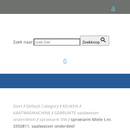
Zoek naar:
Zoekknop

Start
/
Default Category
/
KEUKEN
/
VAATWASMACHINE
/
GEBRUIKTE vaatwasser
onderdelen
/
sproeiarm VW
/ sproeiarm Miele t.nr.
3350811, vaatwasser onderdeel