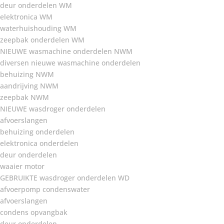
deur onderdelen WM
elektronica WM
waterhuishouding WM
zeepbak onderdelen WM
NIEUWE wasmachine onderdelen NWM
diversen nieuwe wasmachine onderdelen
behuizing NWM
aandrijving NWM
zeepbak NWM
NIEUWE wasdroger onderdelen
afvoerslangen
behuizing onderdelen
elektronica onderdelen
deur onderdelen
waaier motor
GEBRUIKTE wasdroger onderdelen WD
afvoerpomp condenswater
afvoerslangen
condens opvangbak
deur onderdelen