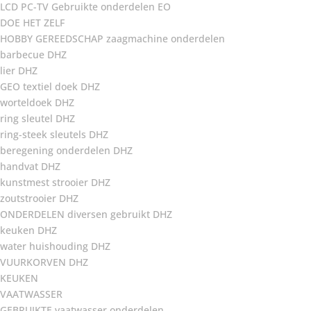
LCD PC-TV Gebruikte onderdelen EO
DOE HET ZELF
HOBBY GEREEDSCHAP zaagmachine onderdelen
barbecue DHZ
lier DHZ
GEO textiel doek DHZ
worteldoek DHZ
ring sleutel DHZ
ring-steek sleutels DHZ
beregening onderdelen DHZ
handvat DHZ
kunstmest strooier DHZ
zoutstrooier DHZ
ONDERDELEN diversen gebruikt DHZ
keuken DHZ
water huishouding DHZ
VUURKORVEN DHZ
KEUKEN
VAATWASSER
GEBRUIKTE vaatwasser onderdelen