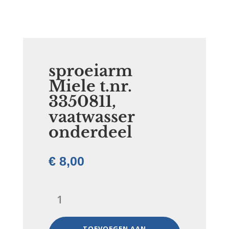
sproeiarm
Miele t.nr.
3350811,
vaatwasser
onderdeel
€
8,00
sproeiarm
Miele
t.nr.
3350811,
TOEVOEGEN AAN