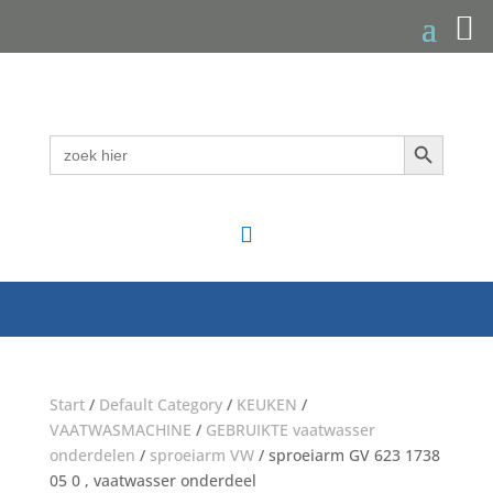
Zoekknop
Zoek
naar:

Start
/
Default Category
/
KEUKEN
/
VAATWASMACHINE
/
GEBRUIKTE vaatwasser
onderdelen
/
sproeiarm VW
/ sproeiarm GV 623 1738
05 0 , vaatwasser onderdeel