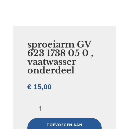
sproeiarm GV
623 1738 05 0 ,
vaatwasser
onderdeel
€
15,00
sproeiarm
GV
623
1738
TOEVOEGEN AAN
05