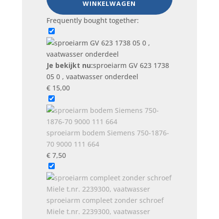
WINKELWAGEN
0
Frequently bought together:
,
vaatwasser
onderdeel
aantal
Je bekijkt nu:
sproeiarm GV 623 1738
05 0 , vaatwasser onderdeel
€
15,00
sproeiarm bodem Siemens 750-1876-
70 9000 111 664
€
7,50
sproeiarm compleet zonder schroef
Miele t.nr. 2239300, vaatwasser