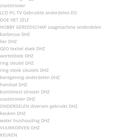
zoutstrooier
LCD PC-TV Gebruikte onderdelen EO
DOE HET ZELF
HOBBY GEREEDSCHAP zaagmachine onderdelen
barbecue DHZ
lier DHZ
GEO textiel doek DHZ
worteldoek DHZ
ring sleutel DHZ
ring-steek sleutels DHZ
beregening onderdelen DHZ
handvat DHZ
kunstmest strooier DHZ
zoutstrooier DHZ
ONDERDELEN diversen gebruikt DHZ
keuken DHZ
water huishouding DHZ
VUURKORVEN DHZ
KEUKEN