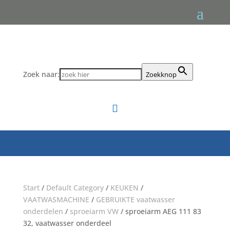
Zoek naar:
Zoekknop

Start
/
Default Category
/
KEUKEN
/
VAATWASMACHINE
/
GEBRUIKTE vaatwasser
onderdelen
/
sproeiarm VW
/ sproeiarm AEG 111 83
32, vaatwasser onderdeel