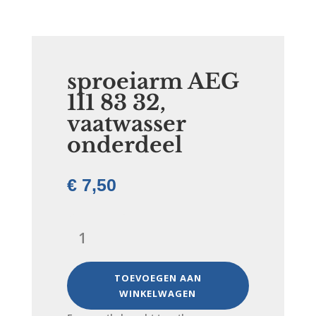
sproeiarm AEG
111 83 32,
vaatwasser
onderdeel
€
7,50
sproeiarm
AEG
111
83
TOEVOEGEN AAN
32,
WINKELWAGEN
vaatwasser