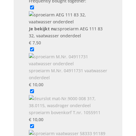
Frequently bought together:
onderdeel
aantal
Je bekijkt nu:
sproeiarm AEG 111 83
32, vaatwasser onderdeel
€
7,50
sproeiarm M.Nr. 04911731 vaatwasser
onderdeel
€
10,00
sproeiarm bovenkorf T.nr. 1055911
€
10,00