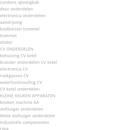
condens opvangbak
deur onderdelen
electronica onderdelen
aandrijving
koolborstel trommel
trommel
vlotter
CV ONDERDELEN
behuizing CV ketel
brander onderdelen CV ketel
electronica CV
rookgassen CV
waterhuishouding CV
CV ketel onderdelen
KLEINE KEUKEN APPARATEN
keuken machine KA
stofzuiger onderdelen
Miele stofzuiger onderdelen
Industriële componenten
Q&A