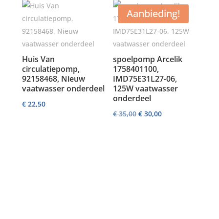
Aanbieding!
Huis Van
spoelpomp Arcelik
circulatiepomp,
1758401100,
92158468, Nieuw
IMD75E31L27-06,
vaatwasser onderdeel
125W vaatwasser
onderdeel
€
22,50
Oorspronkelijke
Huidige
€
35,00
€
30,00
prijs
prijs
was:
is:
€ 35,00.
€ 30,00.