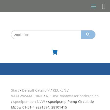
Zoekknop
Zoek
naar:

Start
/
Default Category
/
KEUKEN
/
VAATWASMACHINE
/
NIEUWE vaatwasser onderdelen
/
spoelpompen NVW
/ spoelpomp Pomp Circulatie
Mppw 01-31-4 9291594, 28101415