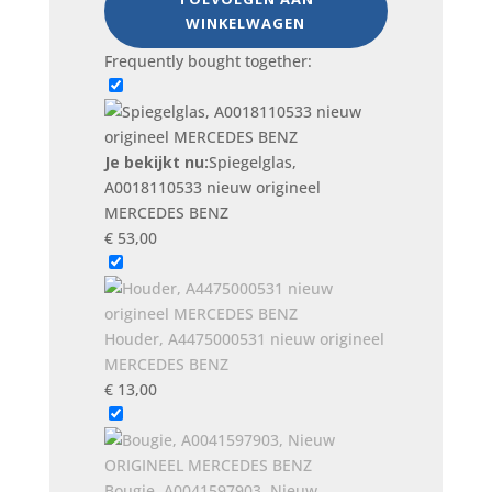
MERCEDES
WINKELWAGEN
BENZ
Frequently bought together:
aantal
Je bekijkt nu:
Spiegelglas,
A0018110533 nieuw origineel
MERCEDES BENZ
€
53,00
Houder, A4475000531 nieuw origineel
MERCEDES BENZ
€
13,00
Bougie, A0041597903, Nieuw