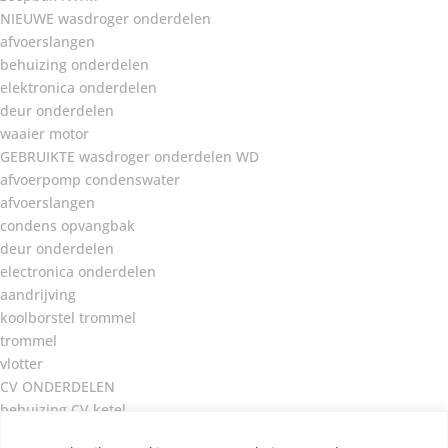
NIEUWE wasdroger onderdelen
afvoerslangen
behuizing onderdelen
elektronica onderdelen
deur onderdelen
waaier motor
GEBRUIKTE wasdroger onderdelen WD
afvoerpomp condenswater
afvoerslangen
condens opvangbak
deur onderdelen
electronica onderdelen
aandrijving
koolborstel trommel
trommel
vlotter
CV ONDERDELEN
behuizing CV ketel
brander onderdelen CV ketel