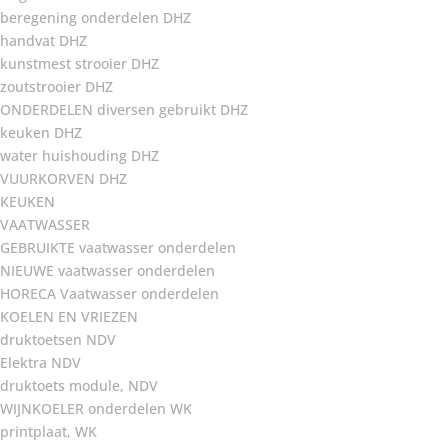
beregening onderdelen DHZ
handvat DHZ
kunstmest strooier DHZ
zoutstrooier DHZ
ONDERDELEN diversen gebruikt DHZ
keuken DHZ
water huishouding DHZ
VUURKORVEN DHZ
KEUKEN
VAATWASSER
GEBRUIKTE vaatwasser onderdelen
NIEUWE vaatwasser onderdelen
HORECA Vaatwasser onderdelen
KOELEN EN VRIEZEN
druktoetsen NDV
Elektra NDV
druktoets module, NDV
WIJNKOELER onderdelen WK
printplaat, WK