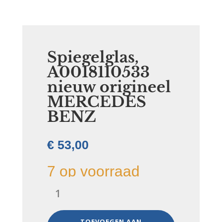
Spiegelglas,
A0018110533
nieuw origineel
MERCEDES
BENZ
€
53,00
7 op voorraad
Spiegelglas,
A0018110533
nieuw
origineel
TOEVOEGEN AAN