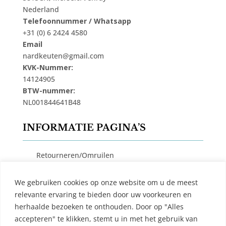
Nederland
Telefoonnummer / Whatsapp
+31 (0) 6 2424 4580
Email
nardkeuten@gmail.com
KVK-Nummer:
14124905
BTW-nummer:
NL001844641B48
INFORMATIE PAGINA’S
Retourneren/Omruilen
Privacy Beleid
We gebruiken cookies op onze website om u de meest
Cookiebeleid
relevante ervaring te bieden door uw voorkeuren en
Algemene Voorwaarden
herhaalde bezoeken te onthouden. Door op "Alles
accepteren" te klikken, stemt u in met het gebruik van
Contact