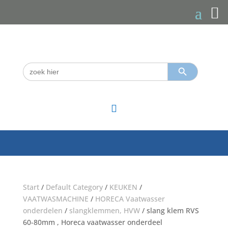
Zoekknop
Zoek
naar:

Start
/
Default Category
/
KEUKEN
/
VAATWASMACHINE
/
HORECA Vaatwasser
onderdelen
/
slangklemmen, HVW
/ slang klem RVS
60-80mm , Horeca vaatwasser onderdeel