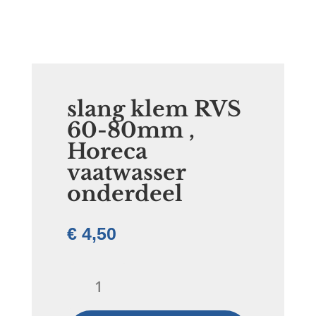
slang klem RVS
60-80mm ,
Horeca
vaatwasser
onderdeel
€
4,50
slang
klem
RVS