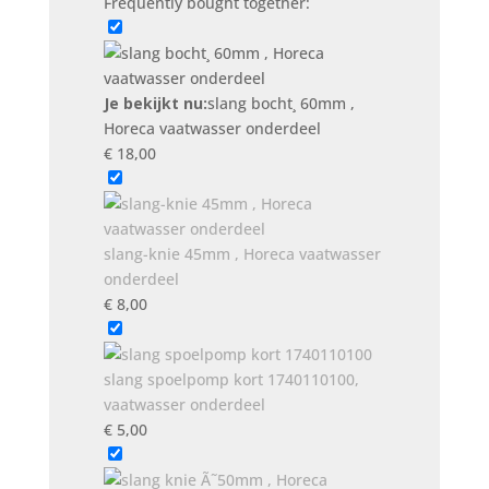
Frequently bought together:
onderdeel
aantal
Je bekijkt nu:
slang bocht¸ 60mm ,
Horeca vaatwasser onderdeel
€
18,00
slang-knie 45mm , Horeca vaatwasser
onderdeel
€
8,00
slang spoelpomp kort 1740110100,
vaatwasser onderdeel
€
5,00