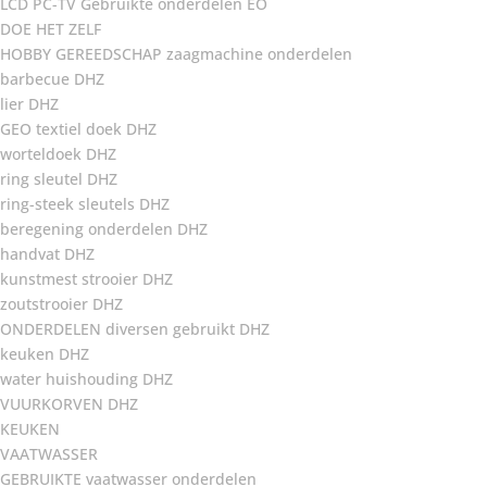
LCD PC-TV Gebruikte onderdelen EO
DOE HET ZELF
HOBBY GEREEDSCHAP zaagmachine onderdelen
barbecue DHZ
lier DHZ
GEO textiel doek DHZ
worteldoek DHZ
ring sleutel DHZ
ring-steek sleutels DHZ
beregening onderdelen DHZ
handvat DHZ
kunstmest strooier DHZ
zoutstrooier DHZ
ONDERDELEN diversen gebruikt DHZ
keuken DHZ
water huishouding DHZ
VUURKORVEN DHZ
KEUKEN
VAATWASSER
GEBRUIKTE vaatwasser onderdelen