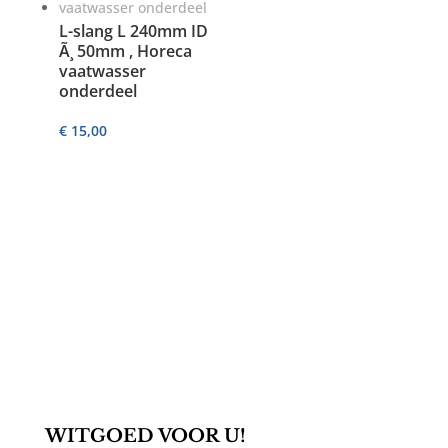
L-slang L 240mm ID
Ã¸ 50mm , Horeca
vaatwasser
onderdeel
€
15,00
WITGOED VOOR U!