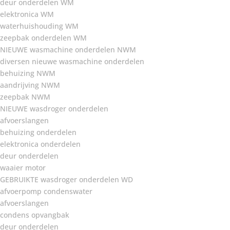
deur onderdelen WM
elektronica WM
waterhuishouding WM
zeepbak onderdelen WM
NIEUWE wasmachine onderdelen NWM
diversen nieuwe wasmachine onderdelen
behuizing NWM
aandrijving NWM
zeepbak NWM
NIEUWE wasdroger onderdelen
afvoerslangen
behuizing onderdelen
elektronica onderdelen
deur onderdelen
waaier motor
GEBRUIKTE wasdroger onderdelen WD
afvoerpomp condenswater
afvoerslangen
condens opvangbak
deur onderdelen