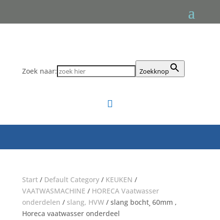
Zoek naar:
Zoekknop

Start
/
Default Category
/
KEUKEN
/
VAATWASMACHINE
/
HORECA Vaatwasser
onderdelen
/
slang, HVW
/ slang bocht¸ 60mm ,
Horeca vaatwasser onderdeel