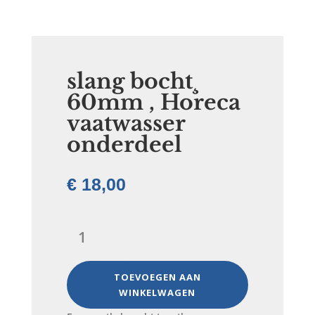
slang bocht¸
60mm , Horeca
vaatwasser
onderdeel
€
18,00
slang
bocht¸
60mm
,
TOEVOEGEN AAN
Horeca
WINKELWAGEN
vaatwasser