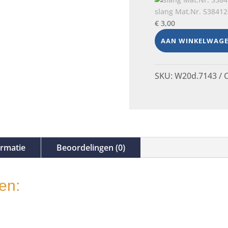
slang Mat.Nr. 538412
€
3,00
AAN WINKELWAG
SKU:
W20d.7143
C
ormatie
Beoordelingen (0)
en: