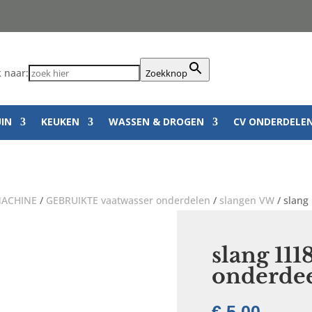
 naar:
Zoekknop
UIN
KEUKEN
WASSEN & DROGEN
CV ONDERDELE
ACHINE
/
GEBRUIKTE vaatwasser onderdelen
/
slangen VW
/ slang
slang 111
onderde
€
5,00