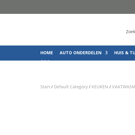
Zoek
HOME
AUTO ONDERDELEN
HUIS & T
Q&A
Start
/
Default Category
/
KEUKEN
/
VAATWASM