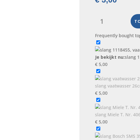
slang
1118455,
T
vaatwasser
Frequently bought to
onderdeel
aantal
Je bekijkt nu:
slang 
€
5,00
slang vaatwasser 26
€
5,00
slang Miele T. Nr. 4
€
5,00