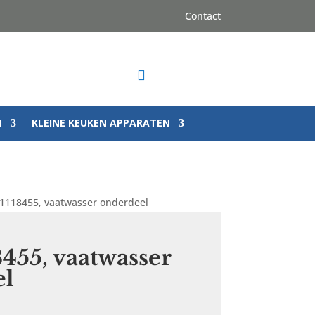
Contact

N
KLEINE KEUKEN APPARATEN
 1118455, vaatwasser onderdeel
8455, vaatwasser
el