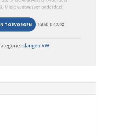
0, Miele vaatwasser onderdeel
Total:
€
42,00
EN TOEVOEGEN
ategorie:
slangen VW