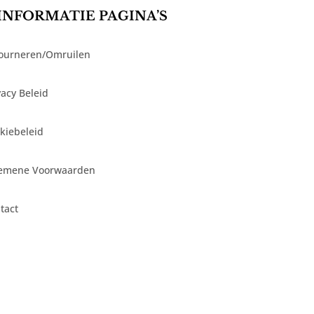
INFORMATIE PAGINA’S
ourneren/Omruilen
vacy Beleid
kiebeleid
emene Voorwaarden
tact