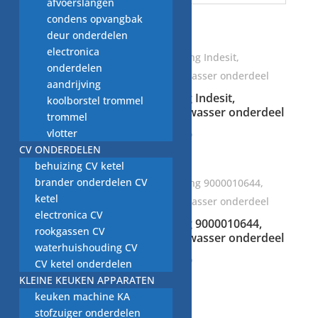
afvoerslangen
condens opvangbak
Gerelateerde producten
deur onderdelen
electronica
onderdelen
aandrijving
slang Bosch SMS 3502,
slang Indesit,
koolborstel trommel
vaatwasser onderdeel
vaatwasser onderdeel
trommel
vlotter
€
2,50
€
5,00
CV ONDERDELEN
behuizing CV ketel
brander onderdelen CV
ketel
electronica CV
slang 9000010644,
rookgassen CV
vaatwasser onderdeel
slang dik-bocht,
waterhuishouding CV
Whirlpool vaatwasser
€
5,00
CV ketel onderdelen
onderdeel
KLEINE KEUKEN APPARATEN
€
5,00
keuken machine KA
stofzuiger onderdelen