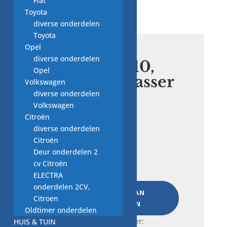
Fiat
Toyota
diverse onderdelen
Toyota
Opel
diverse onderdelen
slang 1118310,
Opel
AEG vaatwasser
Volkswagen
onderdeel
diverse onderdelen
Volkswagen
Citroën
€
5,00
diverse onderdelen
Citroën
Deur onderdelen 2
slang
cv Citroën
1118310,
ELECTRA
AEG
onderdelen 2CV,
vaatwasser
TOEVOEGEN AAN
Citroen
onderdeel
WINKELWAGEN
Oldtimer onderdelen
aantal
Frequently bought together:
HUIS & TUIN