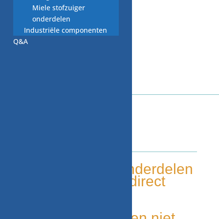
Miele stofzuiger
onderdelen
Industriële componenten
Q&A
WITGOED VOOR U!
Tweedehands onderdelen
Grote voorraad, direct
leverbaar
Duurzaam
Unieke onderdelen niet