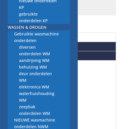
nieuwe onderdelen
KP
gebruikte
onderdelen KP
WASSEN & DROGEN
Gebruikte wasmachine
Beschrijving
onderdelen
Aanvullende informatie
diversen
onderdelen WM
Beoordelingen (0)
aandrijving WM
behuizing WM
vaatwasser
deur onderdelen
WM
elektronica WM
onderdelen:
waterhuishouding
WM
tweedehands
zeepbak
onderdelen WM
AEG
NIEUWE wasmachine
onderdelen NWM