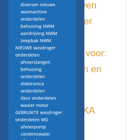
slang naar boven
diversen nieuwe
wasmachine
onderdelen
deel vaatwasser
behuizing NWM
aandrijving NWM
1118310
zeepbak NWM
NIEUWE wasdroger
wordt gebruikt voor:
onderdelen
afvoerslangen
diverse merken en
behuizing
onderdelen
modellen o.a
elektronica
onderdelen
deur onderdelen
waaier motor
AEG Favorit 3XA
GEBRUIKTE wasdroger
onderdelen WD
sensorlogic
afvoerpomp
condenswater