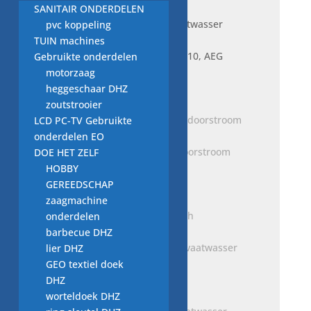
SANITAIR ONDERDELEN
pvc koppeling
TUIN machines
Je bekijkt nu:
slang 1118310, AEG
Gebruikte onderdelen
vaatwasser onderdeel
motorzaag
€
5,00
heggeschaar DHZ
zoutstrooier
LCD PC-TV Gebruikte
onderdelen EO
slang vaatwasser ETNA doorstroom
DOE HET ZELF
element-pomp
HOBBY
€
5,00
GEREEDSCHAP
zaagmachine
onderdelen
barbecue DHZ
slang 646 122 990, Bosch vaatwasser
lier DHZ
onderdeel
GEO textiel doek
€
5,00
DHZ
worteldoek DHZ