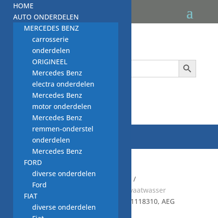
HOME
AUTO ONDERDELEN
MERCEDES BENZ
carrosserie
onderdelen
Zoekknop
ORIGINEEL
Zoek
naar:
Mercedes Benz
electra onderdelen
Mercedes Benz

motor onderdelen
Mercedes Benz
remmen-onderstel
onderdelen
Mercedes Benz
FORD
diverse onderdelen
Start
/
Default Category
/
KEUKEN
/
Ford
VAATWASMACHINE
/
GEBRUIKTE vaatwasser
FIAT
onderdelen
/
slangen VW
/ slang 1118310, AEG
diverse onderdelen
vaatwasser onderdeel