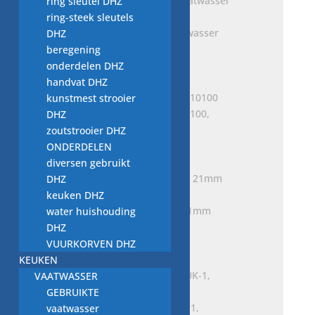
ring sleutel DHZ
ring-steek sleutels
slang T.Nr. 2245652, vaatwasser
DHZ
onderdeel
beregening
€
6,00
onderdelen DHZ
handvat DHZ
kunstmest strooier
slang spoelpomp 1761610100,
DHZ
vaatwasser onderdeel
zoutstrooier DHZ
€
5,00
ONDERDELEN
diversen gebruikt
DHZ
keuken DHZ
slang bocht kort, 19mm 21mm
water huishouding
vaatwasser
DHZ
€
2,50
VUURKORVEN DHZ
KEUKEN
VAATWASSER
GEBRUIKTE
slang 111 84 56 EPDM UK-1,
vaatwasser