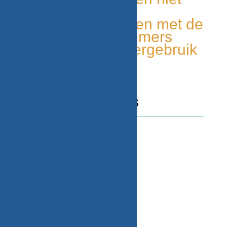
elders leverbaar
Makkelijk te vinden met de
onderdelen nummers
Milieu bewust, hergebruik
van onderdelen
CONTACT GEGEVENS
Adres
Beekweg 52C,
5815CN, Merselo/Venray
Nederland
Telefoonnummer / Whatsapp
+31 (0) 6 2424 4580
Email
nardkeuten@gmail.com
KVK-Nummer: