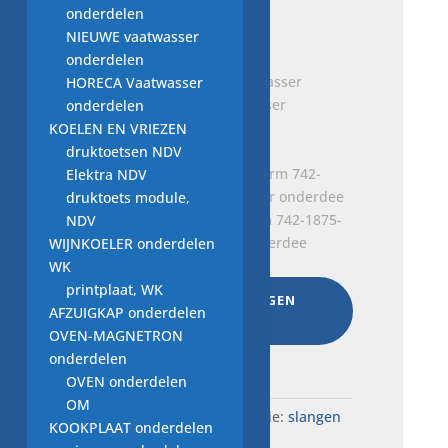
vaatwasser
onderdelen
€
7,50
NIEUWE vaatwasser
onderdelen
HORECA Vaatwasser
slang Bauknecht vaatwasser
onderdelen
€
4,00
KOELEN EN VRIEZEN
druktoetsen NDV
Elektra NDV
druktoets module,
aanvoer leiding sproeiarm 742-1875-
NDV
70, Bosch vaatwasser onderdee
WIJNKOELER onderdelen
€
5,00
WK
printplaat, WK
AAN WINKELWAGEN
AFZUIGKAP onderdelen
TOEVOEGEN
OVEN-MAGNETRON
Total:
€
45,00
onderdelen
OVEN onderdelen
OM
SKU:
W20a.7156
Categorie:
slangen
KOOKPLAAT onderdelen
VW