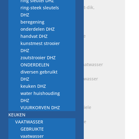
ring sleutel DHZ
slang Bosch SMS 3502 kort-dik,
ring-steek sleutels
vaatwasser onderdeel
DHZ
€
2,50
beregening
onderdelen DHZ
handvat DHZ
slang pomp-spoelruimte
kunstmest strooier
€
5,00
DHZ
zoutstrooier DHZ
ONDERDELEN
diversen gebruikt
slang M.Nr. 5229350, vaatwasser
DHZ
Miele
keuken DHZ
€
7,00
water huishouding
DHZ
VUURKORVEN DHZ
KEUKEN
slang M.Nr. 5229090, Miele
VAATWASSER
vaatwasser onderdeel
GEBRUIKTE
€
4,00
vaatwasser