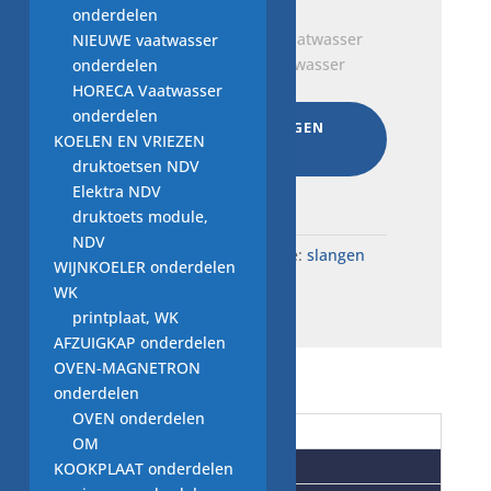
onderdelen
NIEUWE vaatwasser
slang Miele 5871110, vaatwasser
onderdelen
€
7,00
HORECA Vaatwasser
onderdelen
AAN WINKELWAGEN
KOELEN EN VRIEZEN
TOEVOEGEN
druktoetsen NDV
Total:
€
50,00
Elektra NDV
druktoets module,
NDV
SKU:
W20.6005
Categorie:
slangen
WIJNKOELER onderdelen
VW
WK
printplaat, WK
AFZUIGKAP onderdelen
OVEN-MAGNETRON
onderdelen
OVEN onderdelen
Beschrijving
OM
Aanvullende informatie
KOOKPLAAT onderdelen