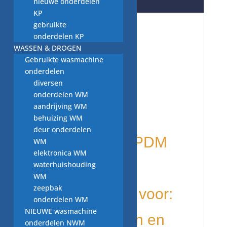
nieuwe onderdelen
Beoordelingen (0)
KP
gebruikte
vaatwasser
onderdelen KP
WASSEN & DROGEN
Gebruikte wasmachine
onderdelen:
onderdelen
diversen
tweedehands
onderdelen WM
aandrijving WM
slang
behuizing WM
deur onderdelen
111 80 81 B EPDM
WM
elektronica WM
waterhuishouding
V2
WM
zeepbak
wordt gebruikt voor:
onderdelen WM
NIEUWE wasmachine
diverse merken en
onderdelen NWM