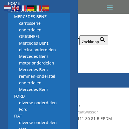
HOME
AUTO ONDERDELEN
MERCEDES BENZ
carrosserie
onderdelen
ORIGINEEL
Zoek naar:
Zoekknop
Mercedes Benz
electra onderdelen
Mercedes Benz

motor onderdelen
Mercedes Benz
remmen-onderstel
onderdelen
Mercedes Benz
FORD
diverse onderdelen
Start
/
Default Category
/
KEUKEN
/
Ford
VAATWASMACHINE
/
GEBRUIKTE vaatwasser
FIAT
onderdelen
/
slangen VW
/ slang 111 80 81 B EPDM
diverse onderdelen
V2.