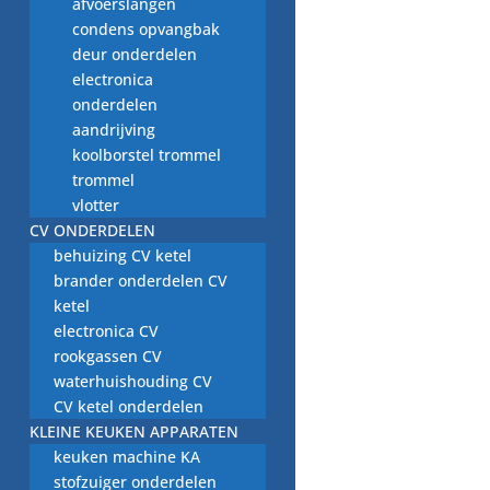
afvoerslangen
condens opvangbak
deur onderdelen
slang Miele G 763,
electronica
vaatwasser
onderdelen
onderdeel
aandrijving
koolborstel trommel
€
7,50
trommel
vlotter
CV ONDERDELEN
behuizing CV ketel
brander onderdelen CV
ketel
slang Bosch SMS
electronica CV
3502 kort-dik,
rookgassen CV
vaatwasser
waterhuishouding CV
onderdeel
CV ketel onderdelen
€
2,50
KLEINE KEUKEN APPARATEN
keuken machine KA
stofzuiger onderdelen