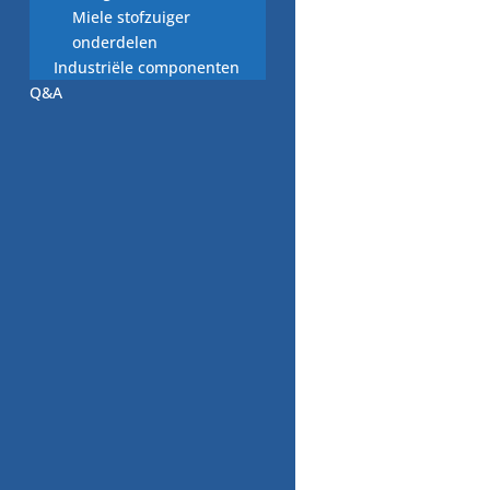
Miele stofzuiger
onderdelen
slang vaatwasser
Industriële componenten
spoelpomp (2)
Q&A
€
5,00
WITGOED VOOR U!