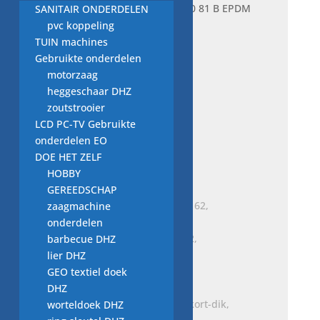
Je bekijkt nu:
slang 111 80 81 B EPDM
SANITAIR ONDERDELEN
V2.
pvc koppeling
€
7,00
TUIN machines
Gebruikte onderdelen
motorzaag
slang T.Nr. 4064031
heggeschaar DHZ
€
5,00
zoutstrooier
LCD PC-TV Gebruikte
onderdelen EO
slang T.Nr. 3176620
DOE HET ZELF
€
7,50
HOBBY
GEREEDSCHAP
zaagmachine
onderdelen
slang Bauknecht GSF 2162,
barbecue DHZ
vaatwasser onderdeel
lier DHZ
€
5,00
GEO textiel doek
DHZ
worteldoek DHZ