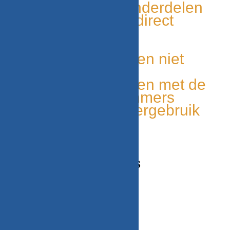
Tweedehands onderdelen
Grote voorraad, direct
leverbaar
Duurzaam
Unieke onderdelen niet
elders leverbaar
Makkelijk te vinden met de
onderdelen nummers
Milieu bewust, hergebruik
van onderdelen
CONTACT GEGEVENS
Adres
Beekweg 52C,
5815CN, Merselo/Venray
Nederland