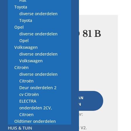
Fiat
Toyota
diverse onderdelen
Toyota
Opel
slang 111 80 81 B
diverse onderdelen
EPDM V2.
Opel
Volkswagen
diverse onderdelen
€
7,00
Volkswagen
Citroën
diverse onderdelen
slang
Citroën
111
Deur onderdelen 2
80
cv Citroën
81
TOEVOEGEN AAN
ELECTRA
B
WINKELWAGEN
onderdelen 2CV,
EPDM
Frequently bought together:
Citroen
V2.
Oldtimer onderdelen
aantal
HUIS & TUIN