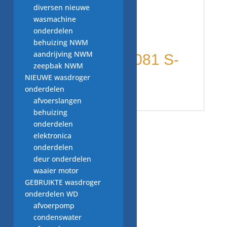
diversen nieuwe
modellen o.a
wasmachine
onderdelen
behuizing NWM
aandrijving NWM
AEG Favorit 6081 S-
zeepbak NWM
NIEUWE wasdroger
nr. 83911732
onderdelen
afvoerslangen
behuizing
onderdelen
Gerelateerde producten
elektronica
onderdelen
deur onderdelen
waaier motor
slang M.Nr.
GEBRUIKTE wasdroger
05874780, Miele
onderdelen WD
€
7,00
afvoerpomp
condenswater